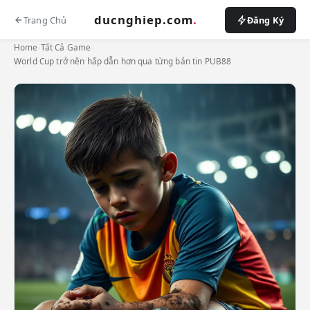
ducnghiep.com
.
Trang Chủ
Đăng Ký
Home
›
Tất Cả Game
›
World Cup trở nên hấp dẫn hơn qua từng bản tin PUB88