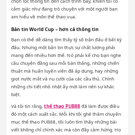
chọn lọc thông tin đến cách trình bày, khiến tôi có
cảm giác như đang trò chuyện với một người bạn
am hiểu về môn thể thao vua.
Bản tin World Cup – hơn cả thông tin
Bạn có thể dễ dàng tìm thấy tỷ số trận đấu ở bất kỳ
đâu. Nhưng một bản tin thực sự chất lượng phải
mang đến nhiều hơn thế. Nó phải kể cho bạn nghe
câu chuyện đằng sau mỗi bàn thắng, những chiến
thuật mà huấn luyện viên đã áp dụng, hay những
giọt nước mắt và nụ cười của các cầu thủ. Chính
những chi tiết nhỏ nhặt ấy mới làm nên sự khác
biệt.
Và tôi tin rằng,
thể thao PUB88
đã làm được điều
đó một cách xuất sắc. Mỗi khi tôi ghé thăm chuyên
mục thể thao PUB88, tôi luôn tìm thấy những bài
viết không chỉ chính xác mà còn đầy cảm hứng. Họ