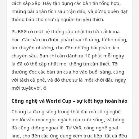
cách sắp xếp. Hãy tận dụng các bản tin tổng hợp,
những bài phân tích sau trận đấu, và đừng quên đặt
thông báo cho những nguồn tin yêu thích.
PUB88 có một hệ thống cập nhật tin tức rất khoa
học. Các bản tin được phân loại rõ ràng, từ tin nóng,
tin chuyển nhượng, cho đến những bài phân tích
chuyên sâu. Bạn chỉ cần dành ra 10 phút mỗi ngày
là đã có thể cập nhật mọi thông tin cần thiết. Tôi
thường đọc các bản tin của họ vào buổi sáng, cùng
với tách cà phê, và đó thực sự là một khởi đầu ngày
mới tuyệt vời. ☕
Công nghệ và World Cup – sự kết hợp hoàn hảo
Chúng ta đang sống trong thời đại mà công nghệ
len lỏi vào mọi ngóc ngách của cuộc sống, và bóng
đá cũng không ngoại lệ. Từ VAR, công nghệ goal-
line, cho đến các ứng dụng xem trực tiếp, tất cả đều