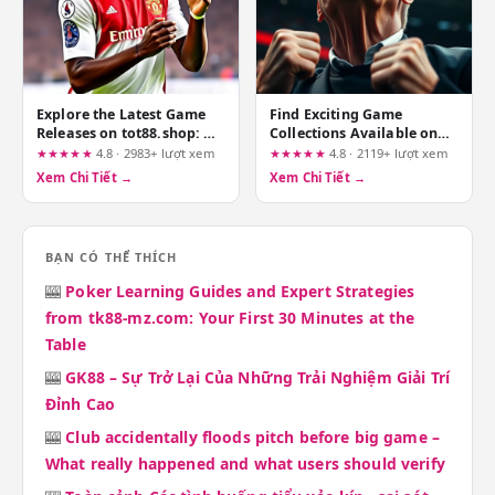
Explore the Latest Game
Find Exciting Game
Releases on tot88.shop: A
Collections Available on
User Journey Review
uu88bs.app
★★★★★
4.8 · 2983+ lượt xem
★★★★★
4.8 · 2119+ lượt xem
Xem Chi Tiết →
Xem Chi Tiết →
BẠN CÓ THỂ THÍCH
🎰
Poker Learning Guides and Expert Strategies
from tk88-mz.com: Your First 30 Minutes at the
Table
🎰
GK88 – Sự Trở Lại Của Những Trải Nghiệm Giải Trí
Đỉnh Cao
🎰
Club accidentally floods pitch before big game –
What really happened and what users should verify