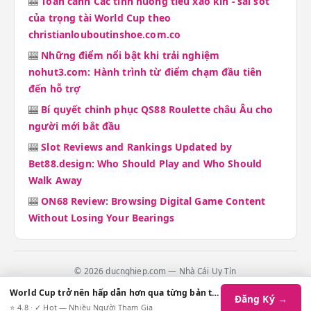
🎰
Toàn cảnh Các tình huống tiểu xảo kín - sai sót
của trọng tài World Cup theo
christianlouboutinshoe.com.co
🎰
Những điểm nổi bật khi trải nghiệm
nohut3.com: Hành trình từ điểm chạm đầu tiên
đến hỗ trợ
🎰
Bí quyết chinh phục QS88 Roulette châu Âu cho
người mới bắt đầu
🎰
Slot Reviews and Rankings Updated by
Bet88.design: Who Should Play and Who Should
Walk Away
🎰
ON68 Review: Browsing Digital Game Content
Without Losing Your Bearings
© 2026 ducnghiep.com — Nhà Cái Uy Tín
Contact
·
Chính Sách Giao Dịch
·
Chính Sách Hoàn Trả
·
Chính Sách Bảo
World Cup trở nên hấp dẫn hơn qua từng bản tin PUB88
Đăng Ký →
Mật
·
Điều Khoản Dịch Vụ
·
Tra Cứu Vé
·
Tất Cả Game
·
Sitemap
⭐ 4.8 · ✓ Hot — Nhiều Người Tham Gia