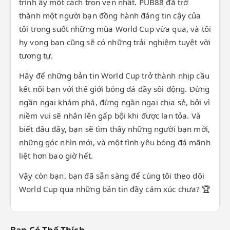
trình ấy một cách trọn vẹn nhất. PUB88 đã trở
thành một người bạn đồng hành đáng tin cậy của
tôi trong suốt những mùa World Cup vừa qua, và tôi
hy vọng bạn cũng sẽ có những trải nghiệm tuyệt vời
tương tự.
Hãy để những bản tin World Cup trở thành nhịp cầu
kết nối bạn với thế giới bóng đá đầy sôi động. Đừng
ngần ngại khám phá, đừng ngần ngại chia sẻ, bởi vì
niềm vui sẽ nhân lên gấp bội khi được lan tỏa. Và
biết đâu đấy, bạn sẽ tìm thấy những người bạn mới,
những góc nhìn mới, và một tình yêu bóng đá mãnh
liệt hơn bao giờ hết.
Vậy còn bạn, bạn đã sẵn sàng để cùng tôi theo dõi
World Cup qua những bản tin đầy cảm xúc chưa? 🏆
Bạn Có Thể Thích