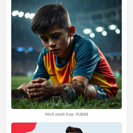
Hình minh hoạ: PUB88