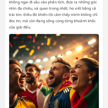
không ngại đi sâu vào phân tích, đưa ra những góc
nhìn đa chiều, và quan trọng nhất, họ viết bằng cả
trái tim. Điều đó khiến tôi cảm thấy mình không chỉ
đọc tin, mà còn đang sống cùng từng khoảnh khắc
của giải đấu.