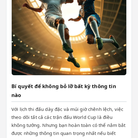
Bí quyết để không bỏ lỡ bất kỳ thông tin
nào
Với lịch thi đấu dày đặc và múi giờ chênh lệch, việc
theo dõi tất cả các trận đấu World Cup là điều
không tưởng. Nhưng bạn hoàn toàn có thể nắm bắt
được những thông tin quan trọng nhất nếu biết