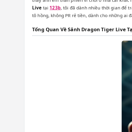
thấy anh em than phiền vì chơi ở nhà cái khác n
Live
tại
123b
, tôi đã dành nhiều thời gian để 
tô hồng, không PR rẻ tiền, dành cho những ai đ
Tổng Quan Về Sảnh Dragon Tiger Live Tạ