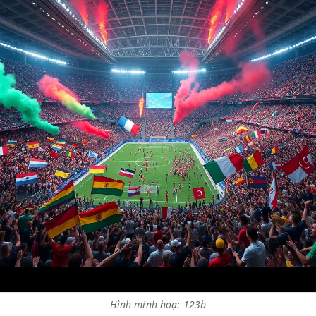
Hình minh hoạ: 123b