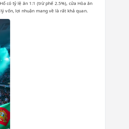
 có tỷ lệ ăn 1:1 (trừ phế 2.5%), cửa Hòa ăn
lý vốn, lợi nhuận mang về là rất khả quan.