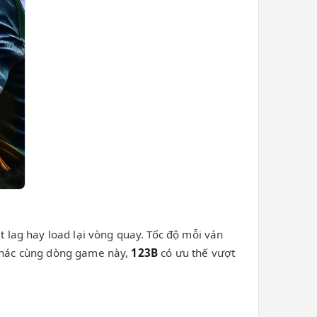
t lag hay load lại vòng quay. Tốc độ mỗi ván
 khác cùng dòng game này,
123B
có ưu thế vượt