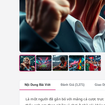
Nội Dung Bài Viết
Đánh Giá (3,271)
Giao D
Là một người đã gắn bó với mảng cá cược trực t