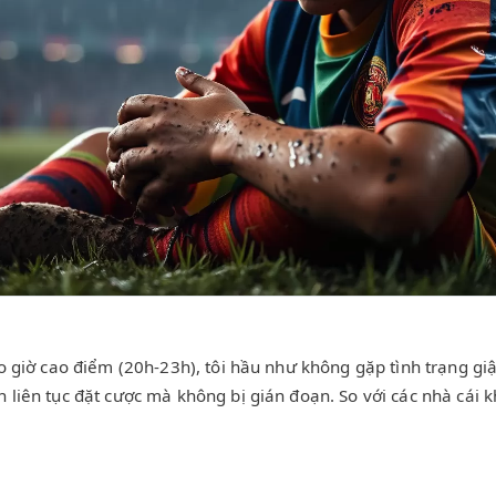
o giờ cao điểm (20h-23h), tôi hầu như không gặp tình trạng giậ
n liên tục đặt cược mà không bị gián đoạn. So với các nhà cái