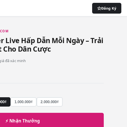
Đăng Ký
P.COM
r Live Hấp Dẫn Mỗi Ngày – Trải
t Cho Dân Cược
 giá đã xác minh
000₫
1.000.000₫
2.000.000₫
⚡ Nhận Thưởng