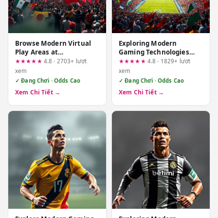
Browse Modern Virtual
Exploring Modern
Play Areas at
Gaming Technologies
nohu90best.com: A Risk
with 123b8.blog: A Risk-
★★★★★
4.8 · 2703+ lượt
★★★★★
4.8 · 1829+ lượt
Management Review of
First Review
xem
xem
What to Actually Verify
✓ Đang Chơi · Odds Cao
✓ Đang Chơi · Odds Cao
Xem Chi Tiết →
Xem Chi Tiết →