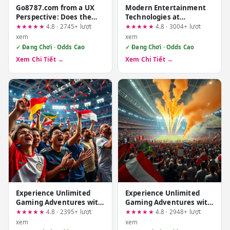
Go8787.com from a UX
Modern Entertainment
Perspective: Does the
Technologies at
Premium Digital Content
kuwin26.net: A User-
★★★★★
4.8 · 2745+ lượt
★★★★★
4.8 · 3004+ lượt
Claim Hold Up?
Oriented Review
xem
xem
✓ Đang Chơi · Odds Cao
✓ Đang Chơi · Odds Cao
Xem Chi Tiết →
Xem Chi Tiết →
Experience Unlimited
Experience Unlimited
Gaming Adventures with
Gaming Adventures with
LV88.llc: A User-
thabet6.vip
★★★★★
4.8 · 2395+ lượt
★★★★★
4.8 · 2948+ lượt
Experience Review
xem
xem