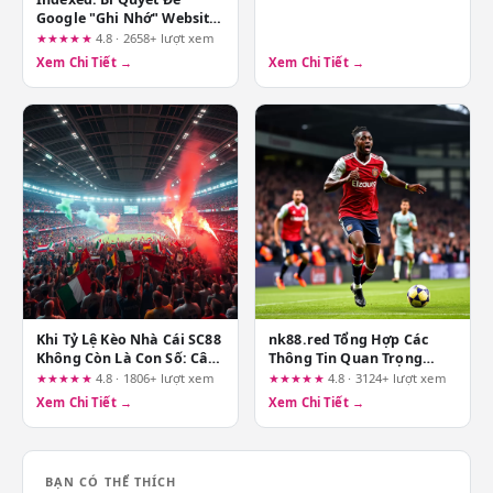
Google "Ghi Nhớ" Website
Của Bạn
★★★★★
4.8 · 2658+ lượt xem
Xem Chi Tiết →
Xem Chi Tiết →
Khi Tỷ Lệ Kèo Nhà Cái SC88
nk88.red Tổng Hợp Các
Không Còn Là Con Số: Câu
Thông Tin Quan Trọng
Chuyện Của Một Lần Đặt
Trước Chung Kết
★★★★★
4.8 · 1806+ lượt xem
★★★★★
4.8 · 3124+ lượt xem
Cược
Xem Chi Tiết →
Xem Chi Tiết →
BẠN CÓ THỂ THÍCH