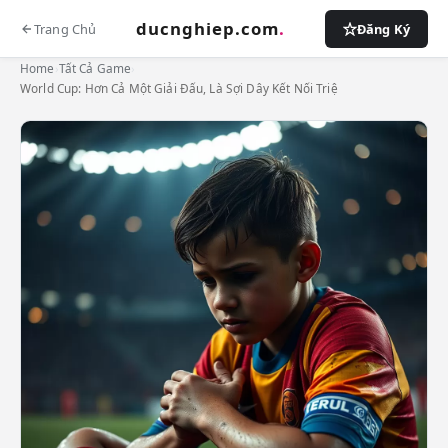
ducnghiep.com
.
Trang Chủ
Đăng Ký
Home
›
Tất Cả Game
›
World Cup: Hơn Cả Một Giải Đấu, Là Sợi Dây Kết Nối Triệ