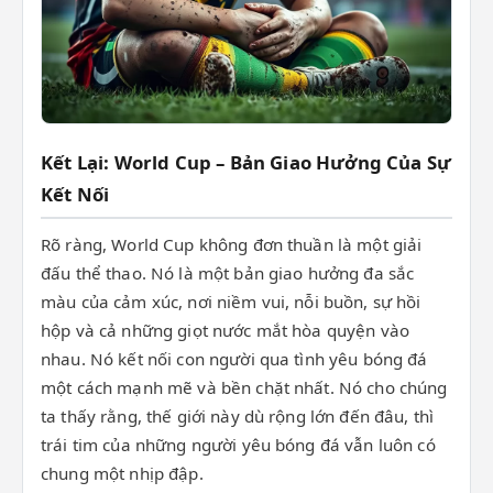
Kết Lại: World Cup – Bản Giao Hưởng Của Sự
Kết Nối
Rõ ràng, World Cup không đơn thuần là một giải
đấu thể thao. Nó là một bản giao hưởng đa sắc
màu của cảm xúc, nơi niềm vui, nỗi buồn, sự hồi
hộp và cả những giọt nước mắt hòa quyện vào
nhau. Nó kết nối con người qua tình yêu bóng đá
một cách mạnh mẽ và bền chặt nhất. Nó cho chúng
ta thấy rằng, thế giới này dù rộng lớn đến đâu, thì
trái tim của những người yêu bóng đá vẫn luôn có
chung một nhịp đập.