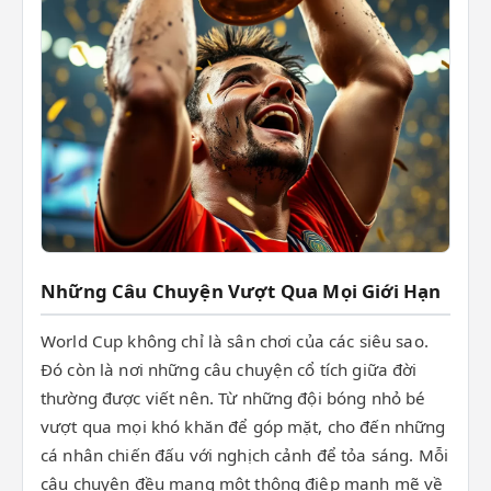
Những Câu Chuyện Vượt Qua Mọi Giới Hạn
World Cup không chỉ là sân chơi của các siêu sao.
Đó còn là nơi những câu chuyện cổ tích giữa đời
thường được viết nên. Từ những đội bóng nhỏ bé
vượt qua mọi khó khăn để góp mặt, cho đến những
cá nhân chiến đấu với nghịch cảnh để tỏa sáng. Mỗi
câu chuyện đều mang một thông điệp mạnh mẽ về