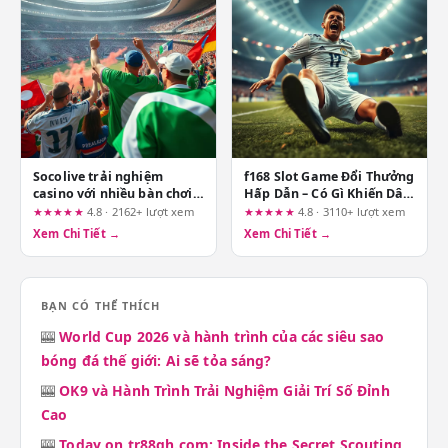
Socolive trải nghiệm
f168 Slot Game Đổi Thưởng
casino với nhiều bàn chơi:
Hấp Dẫn – Có Gì Khiến Dân
Sân chơi đẳng cấp cho dân
Chơi Mê Mẩn?
★★★★★
4.8 · 2162+ lượt xem
★★★★★
4.8 · 3110+ lượt xem
cược thực thụ
Xem Chi Tiết →
Xem Chi Tiết →
BẠN CÓ THỂ THÍCH
🎰
World Cup 2026 và hành trình của các siêu sao
bóng đá thế giới: Ai sẽ tỏa sáng?
🎰
OK9 và Hành Trình Trải Nghiệm Giải Trí Số Đỉnh
Cao
🎰
Today on tr88qh.com: Inside the Secret Scouting