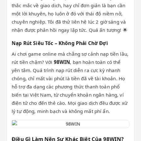
thắc mắc về giao dịch, hay chỉ đơn giản là bạn cần
một lời khuyên, họ luôn ở đó với thái độ niềm nở,
chuyên nghiệp. Tôi đã thử liên hệ lúc 2 giờ sáng và
nhận được phản hồi ngay lập tức. Quá ấn tượng! 🌟
Nạp Rút Siêu Tốc – Không Phải Chờ Đợi
Ai chơi game online mà chẳng sợ cảnh nạp tiền lâu,
rút tiền chậm? Với
98WIN
, bạn hoàn toàn có thể
yên tâm. Quá trình nạp rút diễn ra cực kỳ nhanh
chóng, chỉ mất vài phút là tiền đã về tài khoản. Họ
hỗ trợ đa dạng các phương thức thanh toán phổ
biến tại Việt Nam, từ chuyển khoản ngân hàng, ví
điện tử cho đến thẻ cào. Mọi giao dịch đều được xử
lý tự động, minh bạch và không mất phí ẩn.
Điều Gì Làm Nên Sự Khác Biệt Của 98WIN?