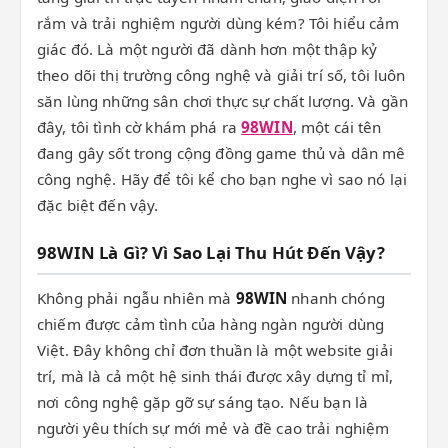
rắm và trải nghiệm người dùng kém? Tôi hiểu cảm
giác đó. Là một người đã dành hơn một thập kỷ
theo dõi thị trường công nghệ và giải trí số, tôi luôn
săn lùng những sân chơi thực sự chất lượng. Và gần
đây, tôi tình cờ khám phá ra
98WIN
, một cái tên
đang gây sốt trong cộng đồng game thủ và dân mê
công nghệ. Hãy để tôi kể cho bạn nghe vì sao nó lại
đặc biệt đến vậy.
98WIN Là Gì? Vì Sao Lại Thu Hút Đến Vậy?
Không phải ngẫu nhiên mà
98WIN
nhanh chóng
chiếm được cảm tình của hàng ngàn người dùng
Việt. Đây không chỉ đơn thuần là một website giải
trí, mà là cả một hệ sinh thái được xây dựng tỉ mỉ,
nơi công nghệ gặp gỡ sự sáng tạo. Nếu bạn là
người yêu thích sự mới mẻ và đề cao trải nghiệm