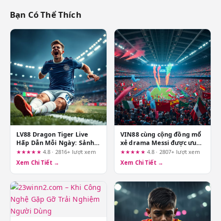
Bạn Có Thể Thích
LV88 Dragon Tiger Live
VIN88 cùng cộng đồng mổ
Hấp Dẫn Mỗi Ngày: Sảnh
xẻ drama Messi được ưu
Bài Nhanh, Kèo Thơm Cho
ái: Trải nghiệm người
★★★★★
4.8 · 2816+ lượt xem
★★★★★
4.8 · 2807+ lượt xem
Dân Chơi Thực Thụ
dùng có thực sự đáng giá?
Xem Chi Tiết →
Xem Chi Tiết →