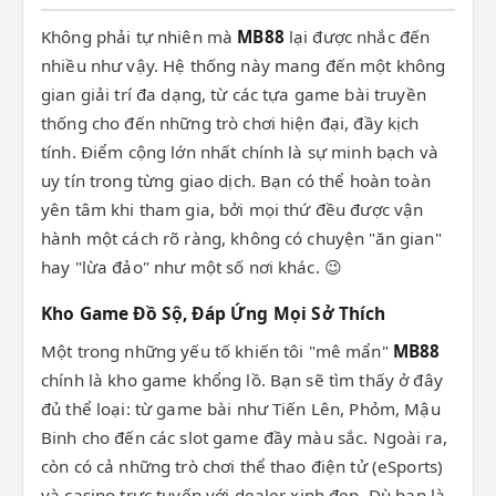
Không phải tự nhiên mà
MB88
lại được nhắc đến
nhiều như vậy. Hệ thống này mang đến một không
gian giải trí đa dạng, từ các tựa game bài truyền
thống cho đến những trò chơi hiện đại, đầy kịch
tính. Điểm cộng lớn nhất chính là sự minh bạch và
uy tín trong từng giao dịch. Bạn có thể hoàn toàn
yên tâm khi tham gia, bởi mọi thứ đều được vận
hành một cách rõ ràng, không có chuyện "ăn gian"
hay "lừa đảo" như một số nơi khác. 😉
Kho Game Đồ Sộ, Đáp Ứng Mọi Sở Thích
Một trong những yếu tố khiến tôi "mê mẩn"
MB88
chính là kho game khổng lồ. Bạn sẽ tìm thấy ở đây
đủ thể loại: từ game bài như Tiến Lên, Phỏm, Mậu
Binh cho đến các slot game đầy màu sắc. Ngoài ra,
còn có cả những trò chơi thể thao điện tử (eSports)
và casino trực tuyến với dealer xinh đẹp. Dù bạn là