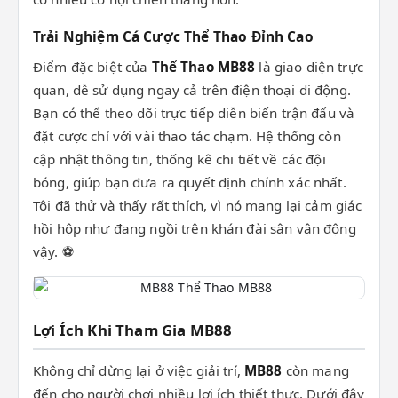
Trải Nghiệm Cá Cược Thể Thao Đỉnh Cao
Điểm đặc biệt của
Thể Thao MB88
là giao diện trực
quan, dễ sử dụng ngay cả trên điện thoại di động.
Bạn có thể theo dõi trực tiếp diễn biến trận đấu và
đặt cược chỉ với vài thao tác chạm. Hệ thống còn
cập nhật thông tin, thống kê chi tiết về các đội
bóng, giúp bạn đưa ra quyết định chính xác nhất.
Tôi đã thử và thấy rất thích, vì nó mang lại cảm giác
hồi hộp như đang ngồi trên khán đài sân vận động
vậy. ⚽
Lợi Ích Khi Tham Gia MB88
Không chỉ dừng lại ở việc giải trí,
MB88
còn mang
đến cho người chơi nhiều lợi ích thiết thực. Dưới đây