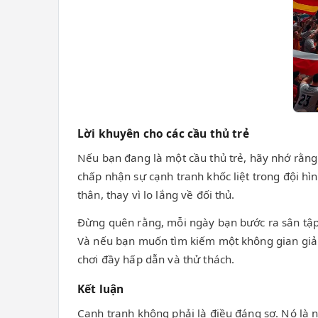
Lời khuyên cho các cầu thủ trẻ
Nếu bạn đang là một cầu thủ trẻ, hãy nhớ rằng
chấp nhận sự cạnh tranh khốc liệt trong đội hì
thân, thay vì lo lắng về đối thủ.
Đừng quên rằng, mỗi ngày bạn bước ra sân tập l
Và nếu bạn muốn tìm kiếm một không gian giải
chơi đầy hấp dẫn và thử thách.
Kết luận
Cạnh tranh không phải là điều đáng sợ. Nó là n