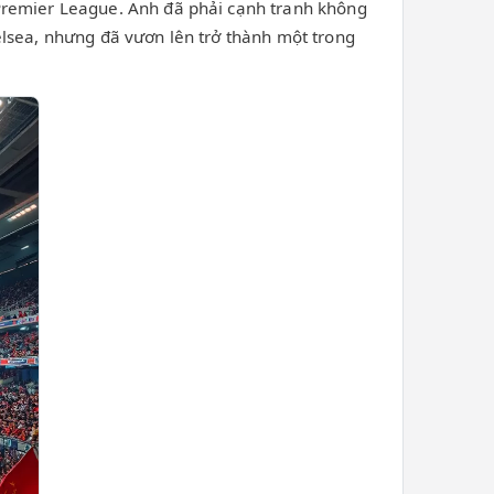
Premier League. Anh đã phải cạnh tranh không
elsea, nhưng đã vươn lên trở thành một trong