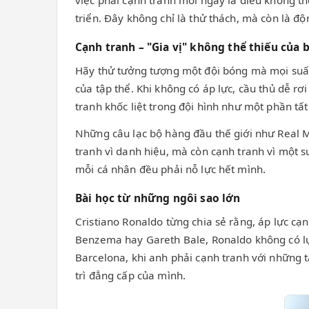
việc phải cạnh tranh mỗi ngày là điều không th
triển. Đây không chỉ là thử thách, mà còn là đ
Cạnh tranh – "Gia vị" không thể thiếu của 
Hãy thử tưởng tượng một đội bóng mà mọi suất 
của tập thể. Khi không có áp lực, cầu thủ dễ rơ
tranh khốc liệt trong đội hình như một phần tấ
Những câu lạc bộ hàng đầu thế giới như Real Ma
tranh vì danh hiệu, mà còn cạnh tranh vì một su
mỗi cá nhân đều phải nỗ lực hết mình.
Bài học từ những ngôi sao lớn
Cristiano Ronaldo từng chia sẻ rằng, áp lực c
Benzema hay Gareth Bale, Ronaldo không có lựa
Barcelona, khi anh phải cạnh tranh với những t
trì đẳng cấp của mình.