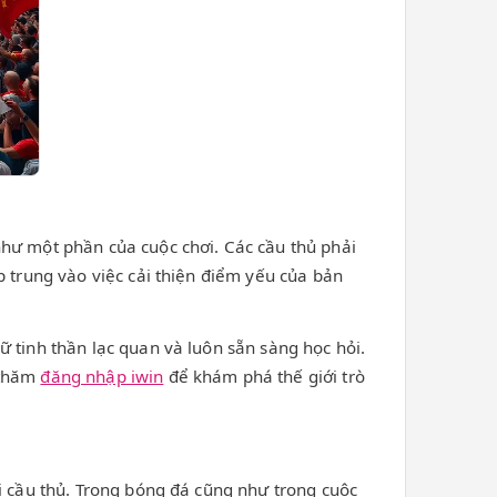
như một phần của cuộc chơi. Các cầu thủ phải
p trung vào việc cải thiện điểm yếu của bản
 tinh thần lạc quan và luôn sẵn sàng học hỏi.
 thăm
đăng nhập iwin
để khám phá thế giới trò
i cầu thủ. Trong bóng đá cũng như trong cuộc