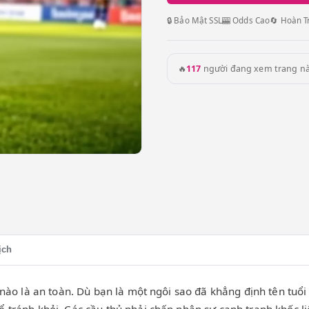
🔒 Bảo Mật SSL
🎰 Odds Cao
🔄 Hoàn T
🔥
117
người đang xem trang n
ịch
í nào là an toàn. Dù bạn là một ngôi sao đã khẳng định tên tuổi