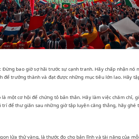
: Đừng bao giờ sợ hãi trước sự cạnh tranh. Hãy chấp nhận nó 
nh để trưởng thành và đạt được những mục tiêu lớn lao. Hãy tậ
à một cơ hội để chứng tỏ bản thân. Hãy làm việc chăm chỉ, giữ
 trí để thư giãn sau những giờ tập luyện căng thẳng, hãy ghé
gọn lửa thử vàng, là thước đo cho bản lĩnh và tài năng của mỗ