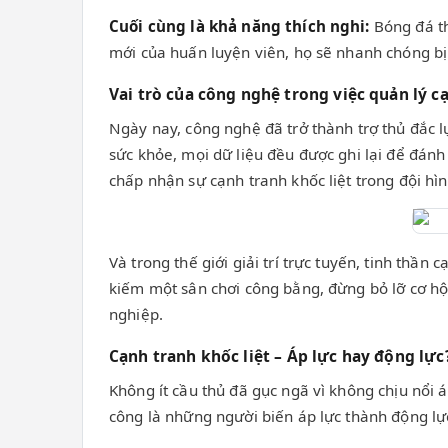
Cuối cùng là khả năng thích nghi:
Bóng đá th
mới của huấn luyện viên, họ sẽ nhanh chóng bị t
Vai trò của công nghệ trong việc quản lý c
Ngày nay, công nghệ đã trở thành trợ thủ đắc l
sức khỏe, mọi dữ liệu đều được ghi lại để đán
chấp nhận sự cạnh tranh khốc liệt trong đội hì
Và trong thế giới giải trí trực tuyến, tinh th
kiếm một sân chơi công bằng, đừng bỏ lỡ cơ hộ
nghiệp.
Cạnh tranh khốc liệt – Áp lực hay động lực
Không ít cầu thủ đã gục ngã vì không chịu nổi
công là những người biến áp lực thành động lực