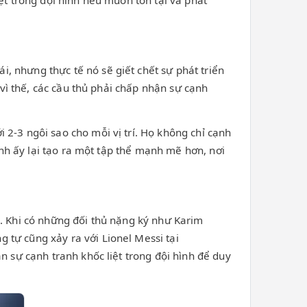
ệt trong đội hình nếu muốn tồn tại và phát
, nhưng thực tế nó sẽ giết chết sự phát triển
 vì thế, các cầu thủ phải chấp nhận sự cạnh
2-3 ngôi sao cho mỗi vị trí. Họ không chỉ cạnh
anh ấy lại tạo ra một tập thể mạnh mẽ hơn, nơi
n. Khi có những đối thủ nặng ký như Karim
 tự cũng xảy ra với Lionel Messi tại
n sự cạnh tranh khốc liệt trong đội hình để duy