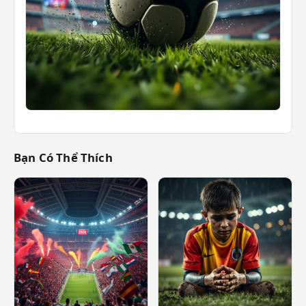
Bạn Có Thể Thích