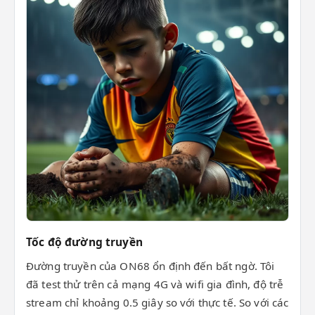
Tốc độ đường truyền
Đường truyền của ON68 ổn định đến bất ngờ. Tôi
đã test thử trên cả mạng 4G và wifi gia đình, độ trễ
stream chỉ khoảng 0.5 giây so với thực tế. So với các