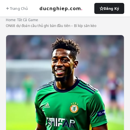
ducnghiep.com
.
Trang Chủ
Đăng Ký
Home
›
Tất Cả Game
›
ON68 dự đoán cầu thủ ghi bàn đầu tiên – Bí kíp săn kèo