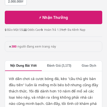
2.000.000₫
⚡ Nhận Thưởng
🔒 Bảo Mật SSL
🎰 Odds Cao
🔄 Hoàn Trả 1.5%
💳 Đa Kênh Nạp
🔥
380
người đang xem trang này
Nội Dung Bài Viết
Đánh Giá (3,173)
Giao Dịch
Với dân chơi cá cược bóng đá, kèo "cầu thủ ghi bàn
đầu tiên" luôn là miếng mồi béo bở nhưng cũng đầy
thách thức. Tôi đã dành hơn 10 năm để mổ xẻ các
loại kèo này, và nhận ra rằng không phải nhà cái
nào cũng minh bạch. Gần đây, tôi tình cờ khám phá