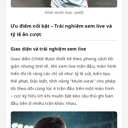
Hình minh hoạ: on68
Ưu điểm nổi bật – Trải nghiệm xem live và
tỷ lệ ăn cược
Giao diện và trải nghiệm xem live
Giao diện ON68 được thiết kế theo phong cách tối
giản nhưng tinh tế. Khi xem live trận đấu, màn hình
hiển thị rõ ràng các chỉ số như: tỷ lệ sút, kiến tạo,
thẻ phạt. Đặc biệt, tính năng "Multi-view" cho phép
tôi theo dõi cùng lúc 4 trận đấu trên một màn hình
– cực kỳ hữu ích khi muốn bắt kèo cầu thủ ghi bàn
đầu tiên ở nhiều trận khác nhau.