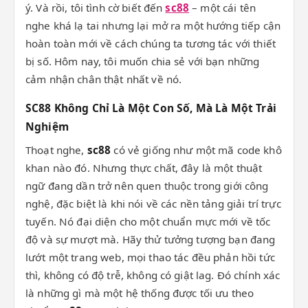
ý. Và rồi, tôi tình cờ biết đến
sc88
– một cái tên
nghe khá lạ tai nhưng lại mở ra một hướng tiếp cận
hoàn toàn mới về cách chúng ta tương tác với thiết
bị số. Hôm nay, tôi muốn chia sẻ với bạn những
cảm nhận chân thật nhất về nó.
SC88 Không Chỉ Là Một Con Số, Mà Là Một Trải
Nghiệm
Thoạt nghe,
sc88
có vẻ giống như một mã code khô
khan nào đó. Nhưng thực chất, đây là một thuật
ngữ đang dần trở nên quen thuộc trong giới công
nghệ, đặc biệt là khi nói về các nền tảng giải trí trực
tuyến. Nó đại diện cho một chuẩn mực mới về tốc
độ và sự mượt mà. Hãy thử tưởng tượng bạn đang
lướt một trang web, mọi thao tác đều phản hồi tức
thì, không có độ trễ, không có giật lag. Đó chính xác
là những gì mà một hệ thống được tối ưu theo