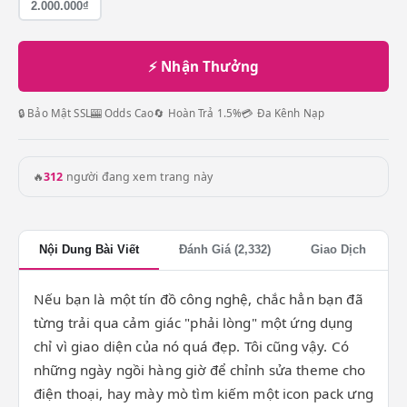
2.000.000₫
⚡ Nhận Thưởng
🔒 Bảo Mật SSL
🎰 Odds Cao
🔄 Hoàn Trả 1.5%
💳 Đa Kênh Nạp
🔥
312
người đang xem trang này
Nội Dung Bài Viết
Đánh Giá (2,332)
Giao Dịch
Nếu bạn là một tín đồ công nghệ, chắc hẳn bạn đã
từng trải qua cảm giác "phải lòng" một ứng dụng
chỉ vì giao diện của nó quá đẹp. Tôi cũng vậy. Có
những ngày ngồi hàng giờ để chỉnh sửa theme cho
điện thoại, hay mày mò tìm kiếm một icon pack ưng