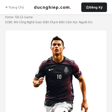
ducnghiep.com
.
Trang Chủ
Đăng Ký
Home
›
Tất Cả Game
›
SC88: Khi Công Nghệ Giao Diện Chạm Đến Cảm Xúc Người Dù