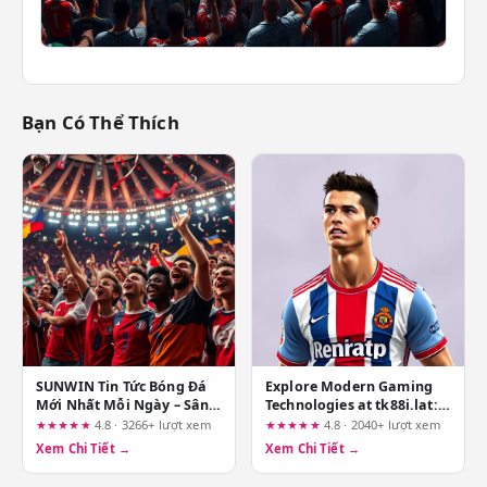
Bạn Có Thể Thích
SUNWIN Tin Tức Bóng Đá
Explore Modern Gaming
Mới Nhất Mỗi Ngày – Sân
Technologies at tk88i.lat: A
Chơi Cực Chất Cho Dân Cá
Balanced Review
★★★★★
4.8 · 3266+ lượt xem
★★★★★
4.8 · 2040+ lượt xem
Độ
Xem Chi Tiết →
Xem Chi Tiết →