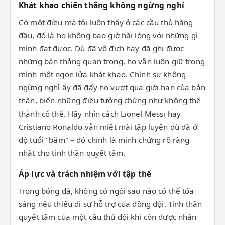
Khát khao chiến thắng không ngừng nghỉ
Có một điều mà tôi luôn thấy ở các cầu thủ hàng
đầu, đó là họ không bao giờ hài lòng với những gì
mình đạt được. Dù đã vô địch hay đã ghi được
những bàn thắng quan trọng, họ vẫn luôn giữ trong
mình một ngọn lửa khát khao. Chính sự không
ngừng nghỉ ấy đã đẩy họ vượt qua giới hạn của bản
thân, biến những điều tưởng chừng như không thể
thành có thể. Hãy nhìn cách Lionel Messi hay
Cristiano Ronaldo vẫn miệt mài tập luyện dù đã ở
độ tuổi "băm" – đó chính là minh chứng rõ ràng
nhất cho tinh thần quyết tâm.
Áp lực và trách nhiệm với tập thể
Trong bóng đá, không có ngôi sao nào có thể tỏa
sáng nếu thiếu đi sự hỗ trợ của đồng đội. Tinh thần
quyết tâm của một cầu thủ đôi khi còn được nhân