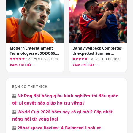
Modern Entertainment
Danny Welbeck Completes
Technologies at SODO66:
Unexpected Summer
What a Risk Advisor Wants
Switch to Chelsea at
★★★★★
4.8 · 2597+ lượt xem
★★★★★
4.8 · 2124+ lượt xem
You to Verify Before You
nk88cv.com
Xem Chi Tiết →
Xem Chi Tiết →
Play
BẠN CÓ THỂ THÍCH
🎰
Những đội bóng giàu kinh nghiệm thi đấu quốc
tế: Bí quyết nào giúp họ trụ vững?
🎰
World Cup 2026 hôm nay có gì mới? Cập nhật
nóng hổi từ vòng loại
🎰
28bet.space Review: A Balanced Look at