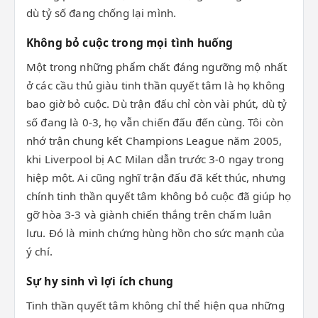
dù tỷ số đang chống lại mình.
Không bỏ cuộc trong mọi tình huống
Một trong những phẩm chất đáng ngưỡng mộ nhất
ở các cầu thủ giàu tinh thần quyết tâm là họ không
bao giờ bỏ cuộc. Dù trận đấu chỉ còn vài phút, dù tỷ
số đang là 0-3, họ vẫn chiến đấu đến cùng. Tôi còn
nhớ trận chung kết Champions League năm 2005,
khi Liverpool bị AC Milan dẫn trước 3-0 ngay trong
hiệp một. Ai cũng nghĩ trận đấu đã kết thúc, nhưng
chính tinh thần quyết tâm không bỏ cuộc đã giúp họ
gỡ hòa 3-3 và giành chiến thắng trên chấm luân
lưu. Đó là minh chứng hùng hồn cho sức mạnh của
ý chí.
Sự hy sinh vì lợi ích chung
Tinh thần quyết tâm không chỉ thể hiện qua những