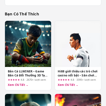
Bạn Có Thể Thích
Bắn Cá LLWINER – Game
Hi88 giới thiệu các trò chơi
Bắn Cá Đổi Thưởng 3D Tại
casino nổi bật – Sân chơi
llwiner.co.com Có Thực Sự
đẳng cấp cho dân cược
★★★★★
4.8 · 2670+ lượt xem
★★★★★
4.8 · 3395+ lượt xem
Đáng Chơi?
thực thụ
Xem Chi Tiết →
Xem Chi Tiết →