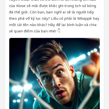
của Klose sẽ mãi được khắc ghi trong lịch sử bóng
đá thế giới. Còn bạn, bạn nghĩ ai sẽ là người tiếp
theo phá vỡ kỷ lục này? Liệu có phải là Mbappé hay
một cái tên nào khác? Hãy để lại bình luận và chia
sẻ quan điểm của bạn nhé! 👇