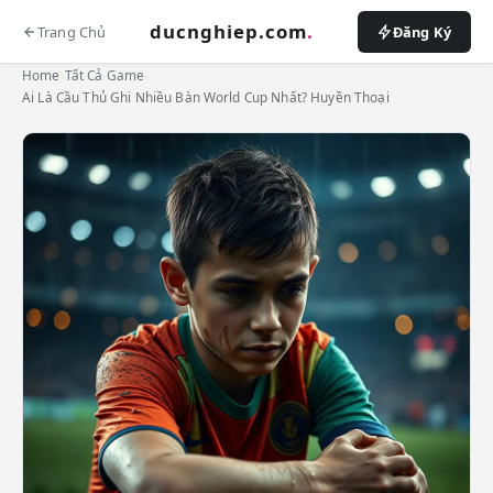
ducnghiep.com
.
Trang Chủ
Đăng Ký
Home
›
Tất Cả Game
›
Ai Là Cầu Thủ Ghi Nhiều Bàn World Cup Nhất? Huyền Thoại