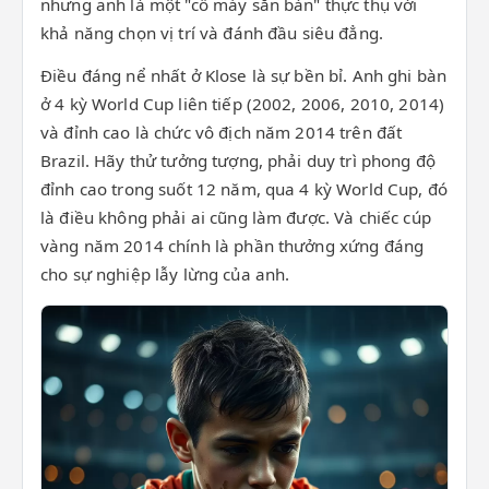
nhưng anh là một "cỗ máy săn bàn" thực thụ với
khả năng chọn vị trí và đánh đầu siêu đẳng.
Điều đáng nể nhất ở Klose là sự bền bỉ. Anh ghi bàn
ở 4 kỳ World Cup liên tiếp (2002, 2006, 2010, 2014)
và đỉnh cao là chức vô địch năm 2014 trên đất
Brazil. Hãy thử tưởng tượng, phải duy trì phong độ
đỉnh cao trong suốt 12 năm, qua 4 kỳ World Cup, đó
là điều không phải ai cũng làm được. Và chiếc cúp
vàng năm 2014 chính là phần thưởng xứng đáng
cho sự nghiệp lẫy lừng của anh.