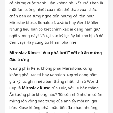
cả những cuộc tranh luận không hồi kết. Nếu bạn là
một fan cuồng nhiệt của môn thể thao vua, chắc
chắn bạn đã từng nghe đến những cái tên như
Miroslav Klose, Ronaldo Nazário hay Gerd Müller.
Nhưng liệu bạn có biết chính xác ai đang nắm giữ
ngôi vương này? Và tại sao kỷ lục ấy lại khó bị xô đổ
đến vậy? Hãy cùng tôi khám phá nhé!
Miroslav Klose: "Vua phá lưới" với cú ăn mừng
đặc trưng
Không phải Pelé, không phải Maradona, cũng
không phải Messi hay Ronaldo. Người đang nắm
giữ kỷ lục ghi nhiều bàn thắng nhất lịch sử World
Cup là
Miroslav Klose
của Đức, với 16 bàn thắng.
Ấn tượng phải không nào? Tôi còn nhớ như in cú ăn
mừng lộn vòng đặc trưng của anh ấy mỗi khi ghi
bàn. Klose không phải mẫu tiền đạo hào nhoáng,