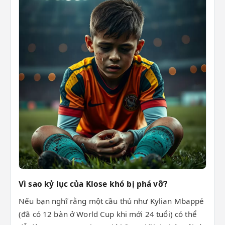
Vì sao kỷ lục của Klose khó bị phá vỡ?
Nếu bạn nghĩ rằng một cầu thủ như Kylian Mbappé
(đã có 12 bàn ở World Cup khi mới 24 tuổi) có thể