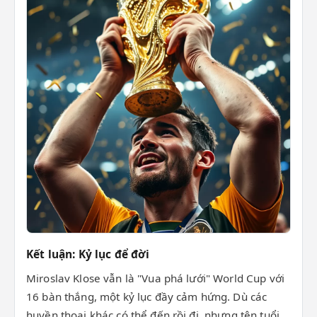
Kết luận: Kỷ lục để đời
Miroslav Klose vẫn là "Vua phá lưới" World Cup với
16 bàn thắng, một kỷ lục đầy cảm hứng. Dù các
huyền thoại khác có thể đến rồi đi, nhưng tên tuổi