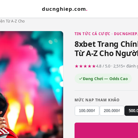
ducnghiep.com
.
iện Từ A-Z Cho
TIN TỨC CÁ CƯỢC · DUCNGHIE
8xbet Trang Chí
Từ A-Z Cho Ngườ
★★★★★
4.8 / 5.0 · 2,515+ đánh
Đang Chơi — Odds Cao
MỨC NẠP THAM KHẢO
100.000₫
200.000₫
500.