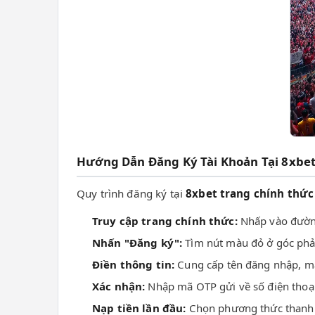
Hướng Dẫn Đăng Ký Tài Khoản Tại 8xbe
Quy trình đăng ký tại
8xbet trang chính thức
Truy cập trang chính thức:
Nhấp vào đườ
Nhấn "Đăng ký":
Tìm nút màu đỏ ở góc phả
Điền thông tin:
Cung cấp tên đăng nhập, mật
Xác nhận:
Nhập mã OTP gửi về số điện thoại
Nạp tiền lần đầu:
Chọn phương thức thanh t