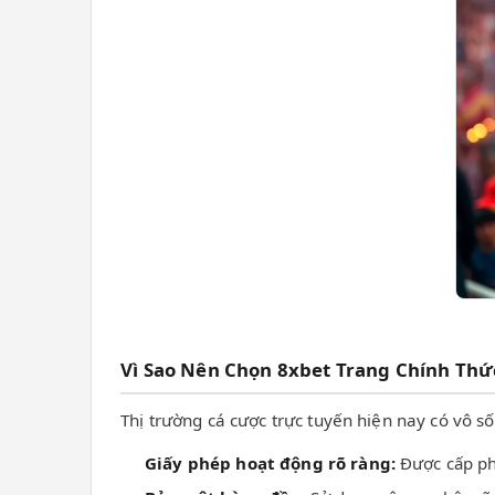
Vì Sao Nên Chọn 8xbet Trang Chính Thứ
Thị trường cá cược trực tuyến hiện nay có vô s
Giấy phép hoạt động rõ ràng:
Được cấp phé