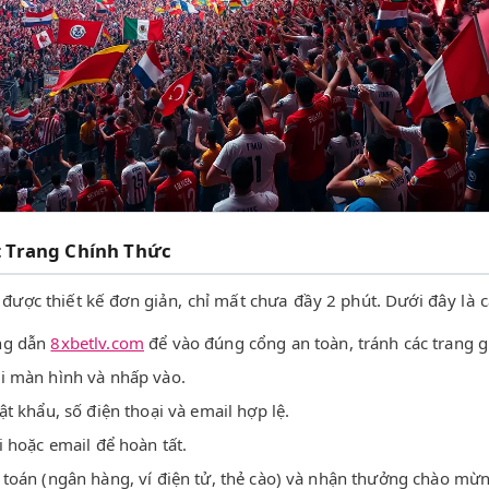
t Trang Chính Thức
được thiết kế đơn giản, chỉ mất chưa đầy 2 phút. Dưới đây là c
ng dẫn
8xbetlv.com
để vào đúng cổng an toàn, tránh các trang g
i màn hình và nhấp vào.
 khẩu, số điện thoại và email hợp lệ.
 hoặc email để hoàn tất.
oán (ngân hàng, ví điện tử, thẻ cào) và nhận thưởng chào mừn