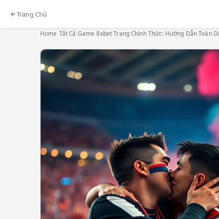
Trang Chủ
Home
›
Tất Cả Game
›
8xbet Trang Chính Thức: Hướng Dẫn Toàn D