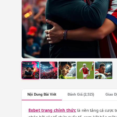
Nội Dung Bài Viết
Đánh Giá (2,515)
Giao D
8xbet trang chính thức
là nền tảng cá cược t