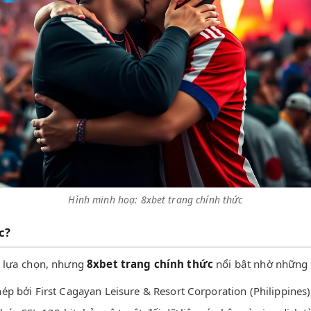
Hình minh hoạ: 8xbet trang chính thức
c?
ố lựa chọn, nhưng
8xbet trang chính thức
nổi bật nhờ những 
p bởi First Cagayan Leisure & Resort Corporation (Philippines