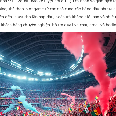
a SSL 128-bit, bảo vệ tuyệt đối dữ liệu cá nhân và giao dịch tà
sino, thể thao, slot game từ các nhà cung cấp hàng đầu như Mi
 đến 100% cho lần nạp đầu, hoàn trả không giới hạn và nhiều
hách hàng chuyên nghiệp, hỗ trợ qua live chat, email và hotlin