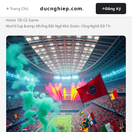
ducnghiep.com
.
Trang Chủ
Đăng Ký
Home
›
Tất Cả Game
›
World Cup &amp; Những Bất Ngờ Khó Đoán: Công Nghệ Đã Th