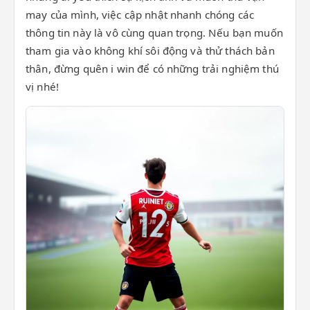
may của mình, việc cập nhật nhanh chóng các
thông tin này là vô cùng quan trọng. Nếu bạn muốn
tham gia vào không khí sôi động và thử thách bản
thân, đừng quên i win để có những trải nghiệm thú
vị nhé!