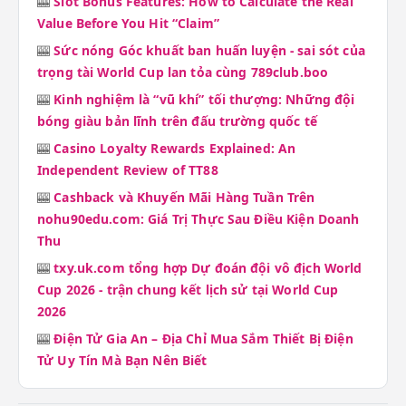
🎰
Slot Bonus Features: How to Calculate the Real
Value Before You Hit “Claim”
🎰
Sức nóng Góc khuất ban huấn luyện - sai sót của
trọng tài World Cup lan tỏa cùng 789club.boo
🎰
Kinh nghiệm là “vũ khí” tối thượng: Những đội
bóng giàu bản lĩnh trên đấu trường quốc tế
🎰
Casino Loyalty Rewards Explained: An
Independent Review of TT88
🎰
Cashback và Khuyến Mãi Hàng Tuần Trên
nohu90edu.com: Giá Trị Thực Sau Điều Kiện Doanh
Thu
🎰
txy.uk.com tổng hợp Dự đoán đội vô địch World
Cup 2026 - trận chung kết lịch sử tại World Cup
2026
🎰
Điện Tử Gia An – Địa Chỉ Mua Sắm Thiết Bị Điện
Tử Uy Tín Mà Bạn Nên Biết