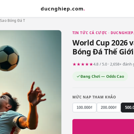
ducnghiep.com
.
 Sao Bóng Đá T
TIN TỨC CÁ CƯỢC · DUCNGHIE
World Cup 2026 v
Bóng Đá Thế Giới
★★★★★
4.8 / 5.0 · 2,658+ đánh
Đang Chơi — Odds Cao
MỨC NẠP THAM KHẢO
100.000₫
200.000₫
500.