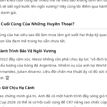
sân khấu cuối cùng để nhiều thế hệ siêu sao khẳng định tên tuổi
 sẽ bất ngờ bước lên ngôi vương? Hãy cùng tôi điểm qua hành
 danh giá.
n Cuối Cùng Của Những Huyền Thoại?
ùng của hai siêu sao đã làm mưa làm gió suốt hai thập kỷ qua:
gọn lửa đam mê trong họ vẫn chưa tắt.
Hành Trình Bảo Vệ Ngôi Vương
2022 đầy cảm xúc. Messi không còn phải chịu áp lực "vô địch b
biểu tượng của bóng đá Argentina. Nhiệm vụ của anh tại World 
ernandez, Julian Alvarez. Liệu đôi chân ma thuật ấy có đủ sức 
ợi. 🏆
o Giờ Chịu Hạ Cánh
ao chứng minh giá trị. Anh đã có một hành trình đầy sóng gió 
Cup 2026 có thể là cơ hội cuối cùng để CR7 nâng cao chiếc cúp