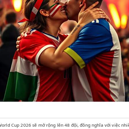
rld Cup 2026 sẽ mở rộng lên 48 đội, đồng nghĩa với việc nhiều