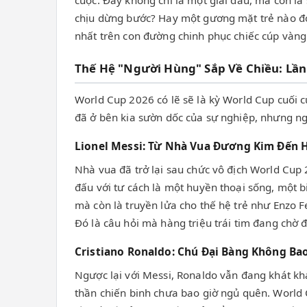
cuộc. Đây không chỉ là một giải đấu, mà còn là 
chịu dừng bước? Hay một gương mặt trẻ nào đó
nhất trên con đường chinh phục chiếc cúp vàng
Thế Hệ "Người Hùng" Sắp Về Chiều: Lầ
World Cup 2026 có lẽ sẽ là kỳ World Cup cuối c
đã ở bên kia sườn dốc của sự nghiệp, nhưng n
Lionel Messi: Từ Nhà Vua Đương Kim Đến 
Nhà vua đã trở lại sau chức vô địch World Cup 
đấu với tư cách là một huyền thoại sống, một 
mà còn là truyền lửa cho thế hệ trẻ như Enzo F
Đó là câu hỏi mà hàng triệu trái tim đang chờ đ
Cristiano Ronaldo: Chú Đại Bàng Không Ba
Ngược lại với Messi, Ronaldo vẫn đang khát kh
thần chiến binh chưa bao giờ ngủ quên. World 