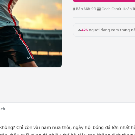
🔒 Bảo Mật SSL
🎰 Odds Cao
🔄 Hoàn T
🔥
426
người đang xem trang n
ịch
hông? Chỉ còn vài năm nữa thôi, ngày hội bóng đá lớn nhất hà