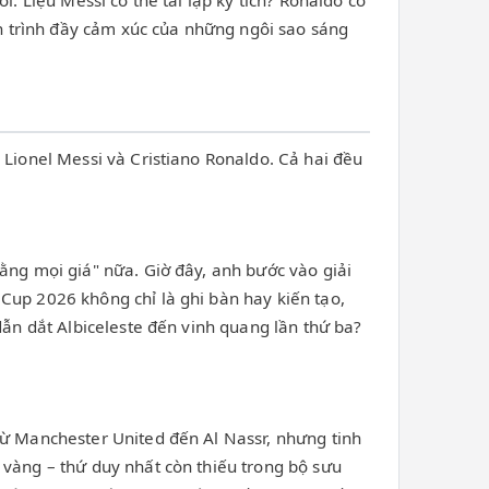
. Liệu Messi có thể tái lập kỳ tích? Ronaldo có
 trình đầy cảm xúc của những ngôi sao sáng
 Lionel Messi và Cristiano Ronaldo. Cả hai đều
ằng mọi giá" nữa. Giờ đây, anh bước vào giải
Cup 2026 không chỉ là ghi bàn hay kiến tạo,
dẫn dắt Albiceleste đến vinh quang lần thứ ba?
từ Manchester United đến Al Nassr, nhưng tinh
 vàng – thứ duy nhất còn thiếu trong bộ sưu