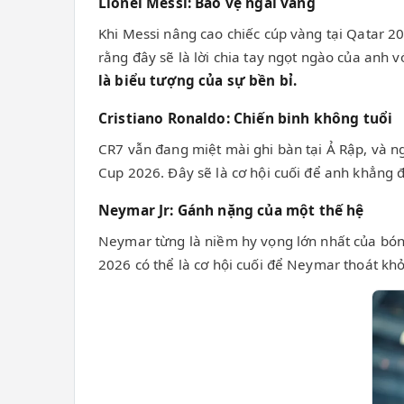
Lionel Messi: Bảo vệ ngai vàng
Khi Messi nâng cao chiếc cúp vàng tại Qatar 202
rằng đây sẽ là lời chia tay ngọt ngào của anh v
là biểu tượng của sự bền bỉ.
Cristiano Ronaldo: Chiến binh không tuổi
CR7 vẫn đang miệt mài ghi bàn tại Ả Rập, và ng
Cup 2026. Đây sẽ là cơ hội cuối để anh khẳng đị
Neymar Jr: Gánh nặng của một thế hệ
Neymar từng là niềm hy vọng lớn nhất của bóng
2026 có thể là cơ hội cuối để Neymar thoát kh