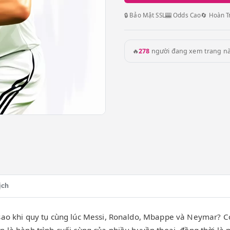
🔒 Bảo Mật SSL
🎰 Odds Cao
🔄 Hoàn T
🔥
278
người đang xem trang n
ịch
 sao khi quy tụ cùng lúc Messi, Ronaldo, Mbappe và Neymar? 