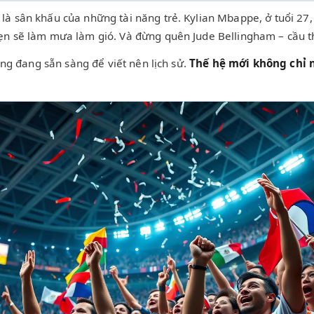
à sân khấu của những tài năng trẻ. Kylian Mbappe, ở tuổi 27, 
n sẽ làm mưa làm gió. Và đừng quên Jude Bellingham – cầu thủ 
ũng đang sẵn sàng để viết nên lịch sử.
Thế hệ mới không chỉ