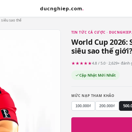
ducnghiep.com
.
 siêu sao thế
TIN TỨC CÁ CƯỢC · DUCNGHIE
World Cup 2026: 
siêu sao thế giới?
★★★★★
4.8 / 5.0 · 2,629+ đánh
Cập Nhật Mới Nhất
MỨC NẠP THAM KHẢO
100.000₫
200.000₫
500.