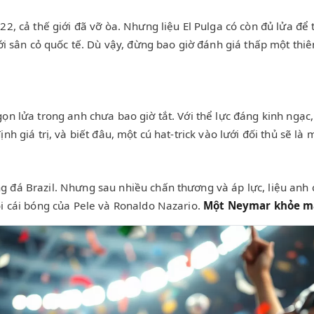
2, cả thế giới đã vỡ òa. Nhưng liệu El Pulga có còn đủ lửa để 
ới sân cỏ quốc tế. Dù vậy, đừng bao giờ đánh giá thấp một thiê
ọn lửa trong anh chưa bao giờ tắt. Với thể lực đáng kinh ngạc
nh giá trị, và biết đâu, một cú hat-trick vào lưới đối thủ sẽ là
 đá Brazil. Nhưng sau nhiều chấn thương và áp lực, liệu anh 
ỏi cái bóng của Pele và Ronaldo Nazario.
Một Neymar khỏe mạn