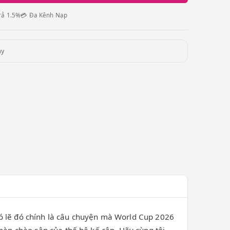
rả 1.5%
💳 Đa Kênh Nạp
ày
Có lẽ đó chính là câu chuyện mà World Cup 2026