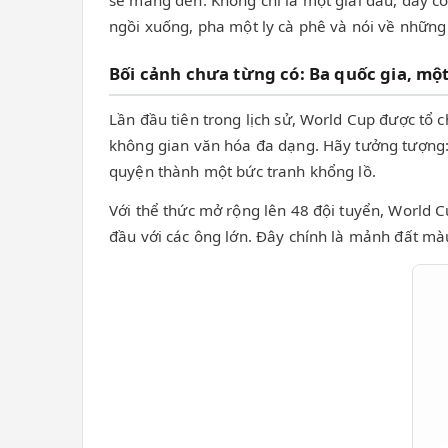
sẽ mang đến. Không chỉ là một giải đấu, đây cò
ngồi xuống, pha một ly cà phê và nói về những 
Bối cảnh chưa từng có: Ba quốc gia, mộ
Lần đầu tiên trong lịch sử, World Cup được tổ
không gian văn hóa đa dạng. Hãy tưởng tượng:
quyện thành một bức tranh khổng lồ.
Với thể thức mở rộng lên 48 đội tuyển, World 
đầu với các ông lớn. Đây chính là mảnh đất mà