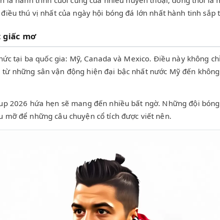
n là hành trình cuối cùng của nhiều huyền thoại, đồng thời là
điều thú vị nhất của ngày hội bóng đá lớn nhất hành tinh sắp t
t giấc mơ
 chức tại ba quốc gia: Mỹ, Canada và Mexico. Điều này không 
 từ những sân vận động hiện đại bậc nhất nước Mỹ đến không k
Cup 2026 hứa hẹn sẽ mang đến nhiều bất ngờ. Những đội bóng "
u mỡ để những câu chuyện cổ tích được viết nên.