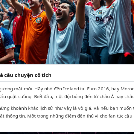
à câu chuyện cổ tích
 gương mặt mới. Hãy nhớ đến Iceland tại Euro 2016, hay Moro
đấu quật cường. Biết đâu, một đội bóng đến từ châu Á hay châ
ững khoảnh khắc lịch sử như vậy là vô giá. Và nếu bạn muốn t
 thông tin. Một trong những điểm đến thú vị cho fan túc cầu l