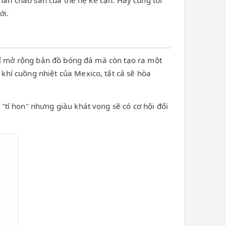
 màn chào sân của thế hệ kế cận. Hãy cùng tôi
ới.
chỉ mở rộng bản đồ bóng đá mà còn tạo ra một
hí cuồng nhiệt của Mexico, tất cả sẽ hòa
tí hon" nhưng giàu khát vọng sẽ có cơ hội đối