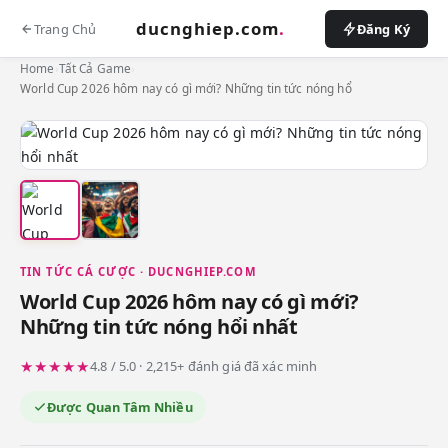
ducnghiep.com
.
Trang Chủ
Đăng Ký
Home
›
Tất Cả Game
›
World Cup 2026 hôm nay có gì mới? Những tin tức nóng hổ
TIN TỨC CÁ CƯỢC · DUCNGHIEP.COM
World Cup 2026 hôm nay có gì mới?
Những tin tức nóng hổi nhất
★★★★★
4.8 / 5.0 · 2,215+ đánh giá đã xác minh
Được Quan Tâm Nhiều