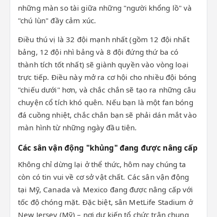
những màn so tài giữa những "người khổng lồ" và
"chú lùn" đầy cảm xúc.
Điều thú vị là 32 đội mạnh nhất (gồm 12 đội nhất
bảng, 12 đội nhì bảng và 8 đội đứng thứ ba có
thành tích tốt nhất) sẽ giành quyền vào vòng loại
trực tiếp. Điều này mở ra cơ hội cho nhiều đội bóng
"chiếu dưới" hơn, và chắc chắn sẽ tạo ra những câu
chuyện cổ tích khó quên. Nếu bạn là một fan bóng
đá cuồng nhiệt, chắc chắn bạn sẽ phải dán mắt vào
màn hình từ những ngày đầu tiên.
Các sân vận động "khủng" đang được nâng cấp
Không chỉ dừng lại ở thể thức, hôm nay chúng ta
còn có tin vui về cơ sở vật chất. Các sân vận động
tại Mỹ, Canada và Mexico đang được nâng cấp với
tốc độ chóng mặt. Đặc biệt, sân MetLife Stadium ở
New Jersey (Mỹ) – nơi dự kiến tổ chức trận chung