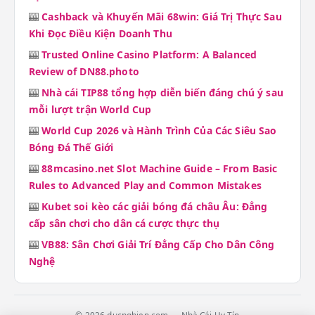
🎰
Cashback và Khuyến Mãi 68win: Giá Trị Thực Sau
Khi Đọc Điều Kiện Doanh Thu
🎰
Trusted Online Casino Platform: A Balanced
Review of DN88.photo
🎰
Nhà cái TIP88 tổng hợp diễn biến đáng chú ý sau
mỗi lượt trận World Cup
🎰
World Cup 2026 và Hành Trình Của Các Siêu Sao
Bóng Đá Thế Giới
🎰
88mcasino.net Slot Machine Guide – From Basic
Rules to Advanced Play and Common Mistakes
🎰
Kubet soi kèo các giải bóng đá châu Âu: Đẳng
cấp sân chơi cho dân cá cược thực thụ
🎰
VB88: Sân Chơi Giải Trí Đẳng Cấp Cho Dân Công
Nghệ