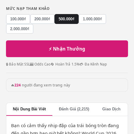
MỨC NẠP THAM KHẢO
100.000₫
200.000₫
500.000₫
1.000.000₫
2.000.000₫
⚡ Nhận Thưởng
🔒 Bảo Mật SSL
🎰 Odds Cao
🔄 Hoàn Trả 1.5%
💳 Đa Kênh Nạp
🔥
224
người đang xem trang này
Nội Dung Bài Viết
Đánh Giá (2,215)
Giao Dịch
Bạn có cảm thấy nhịp đập của trái bóng tròn đang
đến gần hơn bao giờ hết không? World Cup 2026