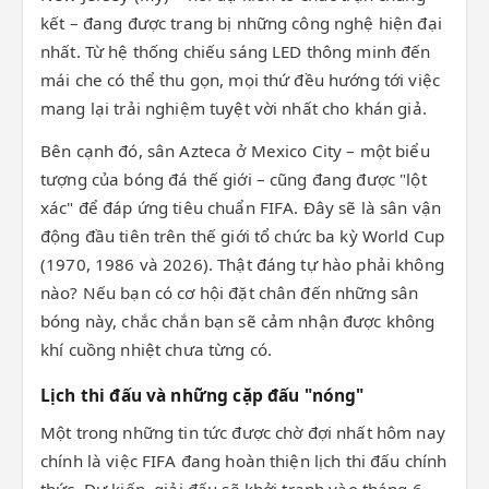
kết – đang được trang bị những công nghệ hiện đại
nhất. Từ hệ thống chiếu sáng LED thông minh đến
mái che có thể thu gọn, mọi thứ đều hướng tới việc
mang lại trải nghiệm tuyệt vời nhất cho khán giả.
Bên cạnh đó, sân Azteca ở Mexico City – một biểu
tượng của bóng đá thế giới – cũng đang được "lột
xác" để đáp ứng tiêu chuẩn FIFA. Đây sẽ là sân vận
động đầu tiên trên thế giới tổ chức ba kỳ World Cup
(1970, 1986 và 2026). Thật đáng tự hào phải không
nào? Nếu bạn có cơ hội đặt chân đến những sân
bóng này, chắc chắn bạn sẽ cảm nhận được không
khí cuồng nhiệt chưa từng có.
Lịch thi đấu và những cặp đấu "nóng"
Một trong những tin tức được chờ đợi nhất hôm nay
chính là việc FIFA đang hoàn thiện lịch thi đấu chính