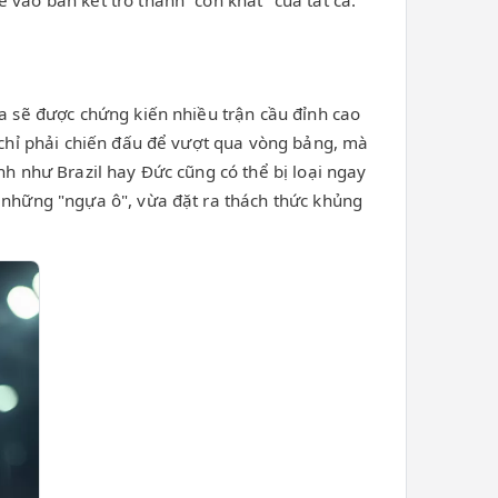
vào bán kết trở thành "cơn khát" của tất cả.
ta sẽ được chứng kiến nhiều trận cầu đỉnh cao
g chỉ phải chiến đấu để vượt qua vòng bảng, mà
nh như Brazil hay Đức cũng có thể bị loại ngay
o những "ngựa ô", vừa đặt ra thách thức khủng