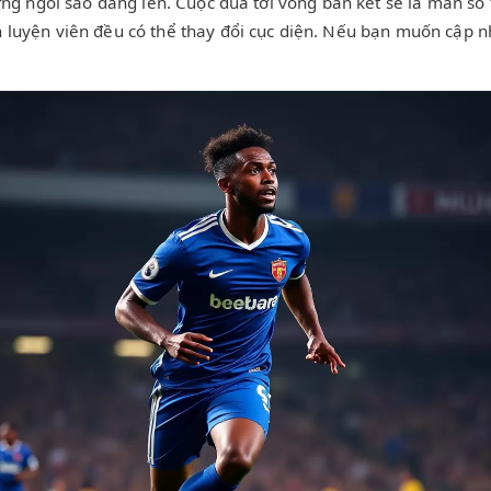
những ngôi sao đang lên. Cuộc đua tới vòng bán kết sẽ là màn so
 luyện viên đều có thể thay đổi cục diện. Nếu bạn muốn cập nhật