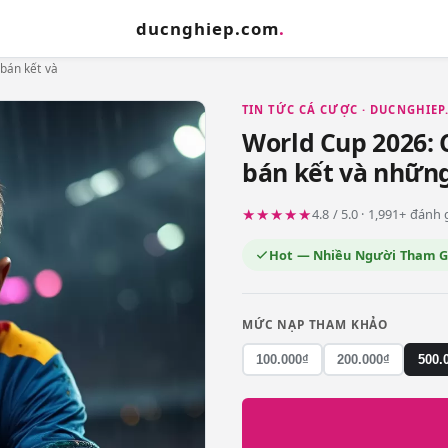
ducnghiep.com
.
 bán kết và
TIN TỨC CÁ CƯỢC · DUCNGHIE
World Cup 2026: 
bán kết và những
★★★★★
4.8 / 5.0 · 1,991+ đánh
Hot — Nhiều Người Tham G
MỨC NẠP THAM KHẢO
100.000₫
200.000₫
500.