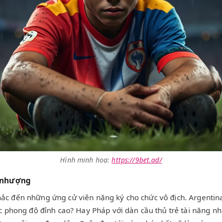
Hình minh hoạ:
https://9bet.ad/
 nhượng
c đến những ứng cử viên nặng ký cho chức vô địch. Argentina 
ợc phong độ đỉnh cao? Hay Pháp với dàn cầu thủ trẻ tài năng