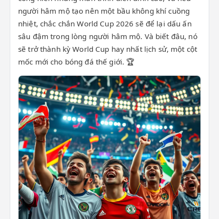
người hâm mộ tạo nên một bầu không khí cuồng
nhiệt, chắc chắn World Cup 2026 sẽ để lại dấu ấn
sâu đậm trong lòng người hâm mộ. Và biết đâu, nó
sẽ trở thành kỳ World Cup hay nhất lịch sử, một cột
mốc mới cho bóng đá thế giới. 🏆