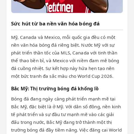
Sức hút từ ba nền văn hóa bóng đá
Mỹ, Canada và Mexico, mỗi quốc gia đều có một
nền văn hóa bóng đá riêng biệt. Nước Mỹ với sự
phát triển thần tốc của MLS, Canada với tinh thần
thể thao bền bỉ, và Mexico với niềm đam mê bóng
đá cuồng nhiệt. Sự kết hợp này hứa hẹn tạo nên
một bức tranh đa sắc màu cho World Cup 2026.
Bắc Mỹ: Thị trường bóng đá khổng lồ
Bóng đá đang ngày càng phát triển mạnh mẽ tại
Bắc Mỹ, đặc biệt là ở Mỹ. Với dân số đông, nền kinh
tế phát triển và sự đầu tư mạnh mẽ vào các giải
đấu trong nước, Bắc Mỹ đang trở thành một thị
trường bóng đá đầy tiềm năng. Việc đăng cai World