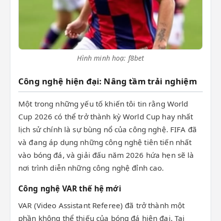
Hình minh hoạ: f8bet
Công nghệ hiện đại: Nâng tầm trải nghiệm
Một trong những yếu tố khiến tôi tin rằng World
Cup 2026 có thể trở thành kỳ World Cup hay nhất
lịch sử chính là sự bùng nổ của công nghệ. FIFA đã
và đang áp dụng những công nghệ tiên tiến nhất
vào bóng đá, và giải đấu năm 2026 hứa hẹn sẽ là
nơi trình diễn những công nghệ đỉnh cao.
Công nghệ VAR thế hệ mới
VAR (Video Assistant Referee) đã trở thành một
phần không thể thiếu của bóng đá hiện đại. Tại