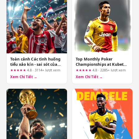
Toàn cảnh Các tình huống
Top Monthly Poker
tiểu xảo kín - sai sót của
Championships at Kubet77
trọng tài World Cup theo
Forum: What to Verify
★★★★★
4.8 · 3114+ lượt xem
★★★★★
4.8 · 2285+ lượt xem
christianlouboutinshoe.com.co
Before You Trust the Hype
Xem Chi Tiết →
Xem Chi Tiết →