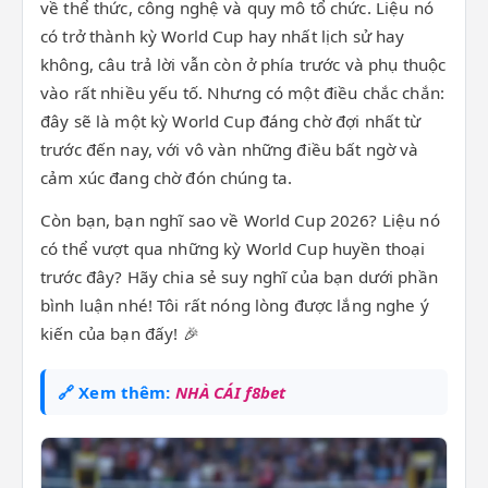
về thể thức, công nghệ và quy mô tổ chức. Liệu nó
có trở thành kỳ World Cup hay nhất lịch sử hay
không, câu trả lời vẫn còn ở phía trước và phụ thuộc
vào rất nhiều yếu tố. Nhưng có một điều chắc chắn:
đây sẽ là một kỳ World Cup đáng chờ đợi nhất từ
trước đến nay, với vô vàn những điều bất ngờ và
cảm xúc đang chờ đón chúng ta.
Còn bạn, bạn nghĩ sao về World Cup 2026? Liệu nó
có thể vượt qua những kỳ World Cup huyền thoại
trước đây? Hãy chia sẻ suy nghĩ của bạn dưới phần
bình luận nhé! Tôi rất nóng lòng được lắng nghe ý
kiến của bạn đấy! 🎉
🔗 Xem thêm:
NHÀ CÁI f8bet