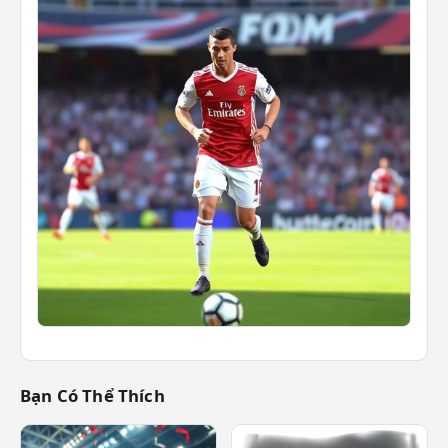
Bạn Có Thể Thích