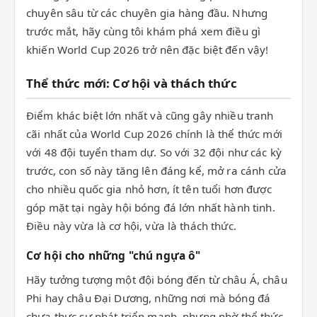
chuyên sâu từ các chuyên gia hàng đầu. Nhưng
trước mắt, hãy cùng tôi khám phá xem điều gì
khiến World Cup 2026 trở nên đặc biệt đến vậy!
Thể thức mới: Cơ hội và thách thức
Điểm khác biệt lớn nhất và cũng gây nhiều tranh
cãi nhất của World Cup 2026 chính là thể thức mới
với 48 đội tuyển tham dự. So với 32 đội như các kỳ
trước, con số này tăng lên đáng kể, mở ra cánh cửa
cho nhiều quốc gia nhỏ hơn, ít tên tuổi hơn được
góp mặt tại ngày hội bóng đá lớn nhất hành tinh.
Điều này vừa là cơ hội, vừa là thách thức.
Cơ hội cho những "chú ngựa ô"
Hãy tưởng tượng một đội bóng đến từ châu Á, châu
Phi hay châu Đại Dương, những nơi mà bóng đá
chưa thực sự phát triển mạnh, nhưng nhờ thể thức