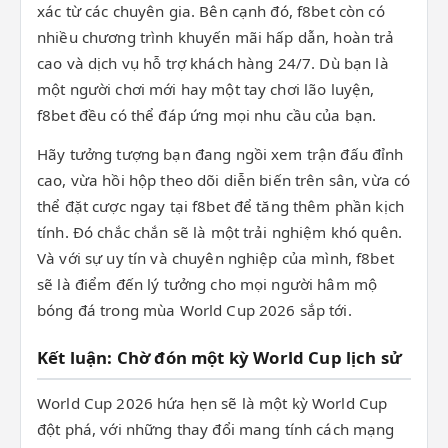
xác từ các chuyên gia. Bên cạnh đó, f8bet còn có
nhiều chương trình khuyến mãi hấp dẫn, hoàn trả
cao và dịch vụ hỗ trợ khách hàng 24/7. Dù bạn là
một người chơi mới hay một tay chơi lão luyện,
f8bet đều có thể đáp ứng mọi nhu cầu của bạn.
Hãy tưởng tượng bạn đang ngồi xem trận đấu đỉnh
cao, vừa hồi hộp theo dõi diễn biến trên sân, vừa có
thể đặt cược ngay tại f8bet để tăng thêm phần kịch
tính. Đó chắc chắn sẽ là một trải nghiệm khó quên.
Và với sự uy tín và chuyên nghiệp của mình, f8bet
sẽ là điểm đến lý tưởng cho mọi người hâm mộ
bóng đá trong mùa World Cup 2026 sắp tới.
Kết luận: Chờ đón một kỳ World Cup lịch sử
World Cup 2026 hứa hẹn sẽ là một kỳ World Cup
đột phá, với những thay đổi mang tính cách mạng