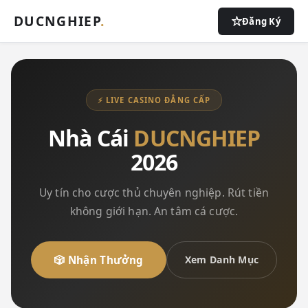
DUCNGHIEP
.
Đăng Ký
⚡ LIVE CASINO ĐẲNG CẤP
Nhà Cái
DUCNGHIEP
2026
Uy tín cho cược thủ chuyên nghiệp. Rút tiền
không giới hạn. An tâm cá cược.
🎲 Nhận Thưởng
Xem Danh Mục