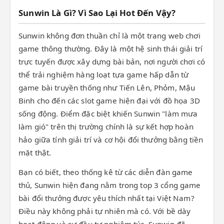
Sunwin Là Gì? Vì Sao Lại Hot Đến Vậy?
Sunwin không đơn thuần chỉ là một trang web chơi
game thông thường. Đây là một hệ sinh thái giải trí
trực tuyến được xây dựng bài bản, nơi người chơi có
thể trải nghiệm hàng loạt tựa game hấp dẫn từ
game bài truyền thống như Tiến Lên, Phỏm, Mậu
Binh cho đến các slot game hiện đại với đồ họa 3D
sống động. Điểm đặc biệt khiến Sunwin "làm mưa
làm gió" trên thị trường chính là sự kết hợp hoàn
hảo giữa tính giải trí và cơ hội đổi thưởng bằng tiền
mặt thật.
Bạn có biết, theo thống kê từ các diễn đàn game
thủ, Sunwin hiện đang nằm trong top 3 cổng game
bài đổi thưởng được yêu thích nhất tại Việt Nam?
Điều này không phải tự nhiên mà có. Với bề dày