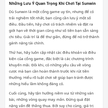
Những Lưu Ý Quan Trọng Khi Chơi Tại Sunwin
Dù Sunwin là một cổng game uy tín, nhưng để có
trải nghiệm tốt nhất, bạn cũng cần lưu ý một số
điều. Đầu tiên, hãy chơi có trách nhiệm và đặt ra
giới hạn về thời gian cũng như số tiền bạn sẵn sàng
chi tiêu. Giải trí là để thư giãn, đừng để nó trở thành
gánh nặng tài chính.
Thứ hai, hãy luôn cập nhật các điều khoản và điều
kiện của cổng game, đặc biệt là các chương trình
khuyến mãi. Đôi khi, có những yêu cầu về vòng
cược mà bạn cần hoàn thành trước khi rút tiền
thưởng. Hiểu rõ luật chơi sẽ giúp bạn tránh được
những hiểu lầm không đáng có.
Cuối cùng, hãy tận hưởng niềm vui từ những ván
bài, những vòng quay may mắn. Đừng quá đặt
nặng vấn đề thắng thua. Bởi suy cho cùng, giá trị