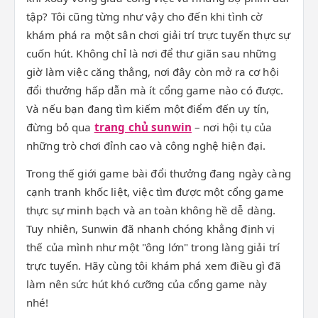
tập? Tôi cũng từng như vậy cho đến khi tình cờ
khám phá ra một sân chơi giải trí trực tuyến thực sự
cuốn hút. Không chỉ là nơi để thư giãn sau những
giờ làm việc căng thẳng, nơi đây còn mở ra cơ hội
đổi thưởng hấp dẫn mà ít cổng game nào có được.
Và nếu bạn đang tìm kiếm một điểm đến uy tín,
đừng bỏ qua
trang chủ sunwin
– nơi hội tụ của
những trò chơi đỉnh cao và công nghệ hiện đại.
Trong thế giới game bài đổi thưởng đang ngày càng
cạnh tranh khốc liệt, việc tìm được một cổng game
thực sự minh bạch và an toàn không hề dễ dàng.
Tuy nhiên, Sunwin đã nhanh chóng khẳng định vị
thế của mình như một "ông lớn" trong làng giải trí
trực tuyến. Hãy cùng tôi khám phá xem điều gì đã
làm nên sức hút khó cưỡng của cổng game này
nhé!