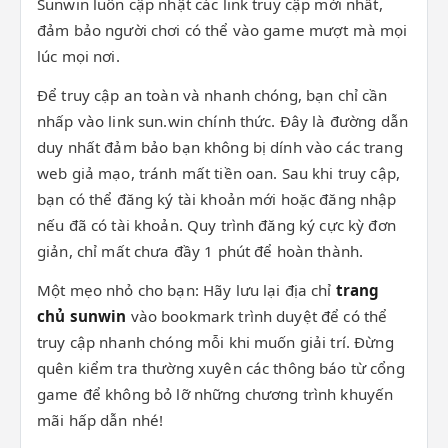
Sunwin luôn cập nhật các link truy cập mới nhất,
đảm bảo người chơi có thể vào game mượt mà mọi
lúc mọi nơi.
Để truy cập an toàn và nhanh chóng, bạn chỉ cần
nhấp vào link sun.win chính thức. Đây là đường dẫn
duy nhất đảm bảo bạn không bị dính vào các trang
web giả mạo, tránh mất tiền oan. Sau khi truy cập,
bạn có thể đăng ký tài khoản mới hoặc đăng nhập
nếu đã có tài khoản. Quy trình đăng ký cực kỳ đơn
giản, chỉ mất chưa đầy 1 phút để hoàn thành.
Một mẹo nhỏ cho bạn: Hãy lưu lại địa chỉ
trang
chủ sunwin
vào bookmark trình duyệt để có thể
truy cập nhanh chóng mỗi khi muốn giải trí. Đừng
quên kiểm tra thường xuyên các thông báo từ cổng
game để không bỏ lỡ những chương trình khuyến
mãi hấp dẫn nhé!