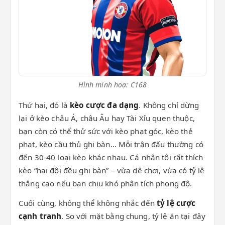
Hình minh hoạ: C168
Thứ hai, đó là
kèo cược đa dạng
. Không chỉ dừng
lại ở kèo châu Á, châu Âu hay Tài Xỉu quen thuộc,
bạn còn có thể thử sức với kèo phạt góc, kèo thẻ
phạt, kèo cầu thủ ghi bàn… Mỗi trận đấu thường có
đến 30-40 loại kèo khác nhau. Cá nhân tôi rất thích
kèo “hai đội đều ghi bàn” – vừa dễ chơi, vừa có tỷ lệ
thắng cao nếu bạn chịu khó phân tích phong độ.
Cuối cùng, không thể không nhắc đến
tỷ lệ cược
cạnh tranh
. So với mặt bằng chung, tỷ lệ ăn tại đây