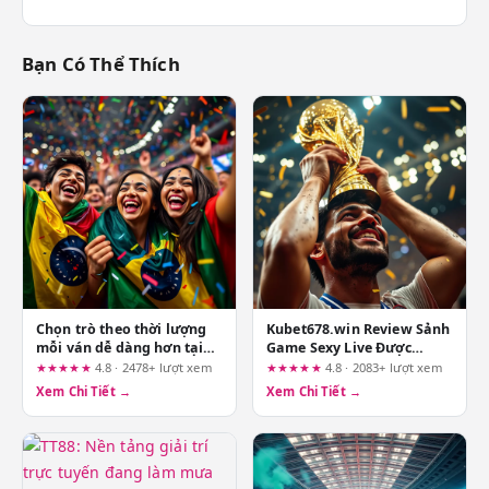
Bạn Có Thể Thích
Chọn trò theo thời lượng
Kubet678.win Review Sảnh
mỗi ván dễ dàng hơn tại
Game Sexy Live Được
ta88hub.net – Góc nhìn từ
Nhiều Người Yêu Thích
★★★★★
4.8 · 2478+ lượt xem
★★★★★
4.8 · 2083+ lượt xem
người dùng lâu năm
Xem Chi Tiết →
Xem Chi Tiết →