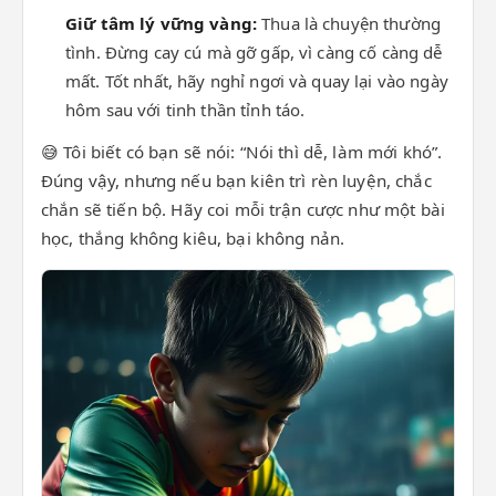
Giữ tâm lý vững vàng:
Thua là chuyện thường
tình. Đừng cay cú mà gỡ gấp, vì càng cố càng dễ
mất. Tốt nhất, hãy nghỉ ngơi và quay lại vào ngày
hôm sau với tinh thần tỉnh táo.
😅 Tôi biết có bạn sẽ nói: “Nói thì dễ, làm mới khó”.
Đúng vậy, nhưng nếu bạn kiên trì rèn luyện, chắc
chắn sẽ tiến bộ. Hãy coi mỗi trận cược như một bài
học, thắng không kiêu, bại không nản.