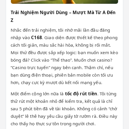
Trải Nghiệm Người Dùng – Mượt Mà Từ A Đến
Z
Nhắc đến trải nghiệm, tôi nhớ mãi lần đầu đăng
nhập vào
C168
. Giao diện được thiết kế theo phong
cách tối giản, màu sắc hài hòa, không bị rối mắt.
Mọi thứ đều được sắp xếp logic: bạn muốn xem kèo
bóng đá? Click vào “Thể thao”. Muốn chơi casino?
“Casino trực tuyến” ngay bên cạnh. Thậm chí, nếu
bạn dùng điện thoại, phiên bản mobile còn tối ưu
hơn, chạy cực kỳ mượt dù kết nối mạng yếu.
Một điểm cộng lớn nữa là
tốc độ rút tiền
. Tôi từng
thử rút một khoản nhỏ để kiểm tra, kết quả là chỉ
sau 5 phút tiền đã về tài khoản. Không có cảnh “chờ
duyệt” lê thê hay yêu cầu giấy tờ rườm rà. Điều này
cho thấy họ thực sự tôn trọng người chơi.