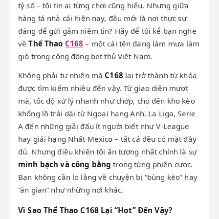
tỷ số – tôi tin ai từng chơi cũng hiểu. Nhưng giữa
hàng tá nhà cái hiện nay, đâu mới là nơi thực sự
đáng để gửi gắm niềm tin? Hãy để tôi kể bạn nghe
về
Thể Thao
C168
– một cái tên đang làm mưa làm
gió trong cộng đồng bet thủ Việt Nam.
Không phải tự nhiên mà
C168
lại trở thành từ khóa
được tìm kiếm nhiều đến vậy. Từ giao diện mượt
mà, tốc độ xử lý nhanh như chớp, cho đến kho kèo
khổng lồ trải dài từ Ngoại hạng Anh, La Liga, Serie
A đến những giải đấu ít người biết như V-League
hay giải hạng Nhất Mexico – tất cả đều có mặt đầy
đủ. Nhưng điều khiến tôi ấn tượng nhất chính là sự
minh bạch và công bằng
trong từng phiên cược.
Bạn không cần lo lắng về chuyện bị “bùng kèo” hay
“ăn gian” như những nơi khác.
Vì Sao Thể Thao C168 Lại “Hot” Đến Vậy?