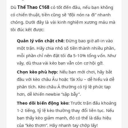
Dù
Thể Thao C168
có tốt đến đâu, nếu bạn không
có chiến thuật, tiền cũng sẽ “đội nón ra đi” nhanh
chóng. Dưới đây là vài kinh nghiệm xương máu mà
tôi đúc kết được:
Quản lý vốn chặt chẽ:
Đừng bao giờ all-in vào
một trận. Hãy chia nhỏ số tiền thành nhiều phần,
mỗi phần chỉ nên đặt tối đa 5-10% tổng vốn. Như
vậy, dù thua vài kèo bạn vẫn còn cơ hội gỡ.
Chọn kèo phù hợp:
Nếu bạn mới chơi, hãy bắt
đầu với kèo châu Âu hoặc Tài Xỉu – dễ hiểu và dễ
phân tích. Kèo châu Á thường có tỷ lệ phức tạp
hơn, dễ khiến newbie “sập bẫy”.
Theo dõi biến động kèo:
Trước trận đấu khoảng
1-2 tiếng, tỷ lệ kèo thường thay đổi liên tục. Nếu
bạn thấy kèo giảm mạnh, đó có thể là dấu hiệu
của “kèo thơm”. Hãy nhanh tay chớp lấy!