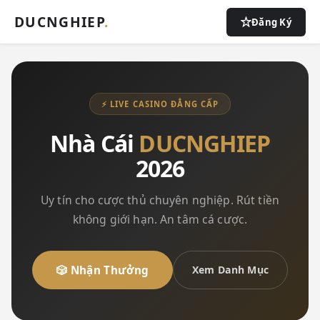
DUCNGHIEP
.
Đăng Ký
⚡ LIVE CASINO ĐẲNG CẤP
Nhà Cái
DUCNGHIEP
2026
Uy tín cho cược thủ chuyên nghiệp. Rút tiền
không giới hạn. An tâm cá cược.
🎲 Nhận Thưởng
Xem Danh Mục