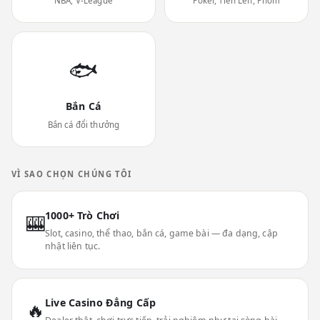
NBA, V-League
Poker, Tiến Lên, Phỏm
🐟
Bắn Cá
Bắn cá đổi thưởng
VÌ SAO CHỌN CHÚNG TÔI
1000+ Trò Chơi
🎰
Slot, casino, thể thao, bắn cá, game bài — đa dạng, cập
nhật liên tục.
Live Casino Đẳng Cấp
🔥