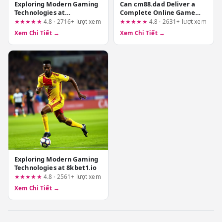
Exploring Modern Gaming
Can cm88.dad Deliver a
Technologies at
Complete Online Game
yhylc88.com: A Balanced
Solution? A UX-Focused
★★★★★
4.8 · 2716+ lượt xem
★★★★★
4.8 · 2631+ lượt xem
Review
Evaluation
Xem Chi Tiết →
Xem Chi Tiết →
Exploring Modern Gaming
Technologies at 8kbet1.io
★★★★★
4.8 · 2561+ lượt xem
Xem Chi Tiết →