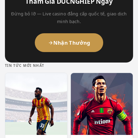
Tham Gia DUCNGHIEP Ngay
Đừng bỏ lỡ — Live casino đẳng cấp quốc tế, giao dịch
minh bạch.
Nhận Thưởng
TIN TỨC MỚI NHẤT