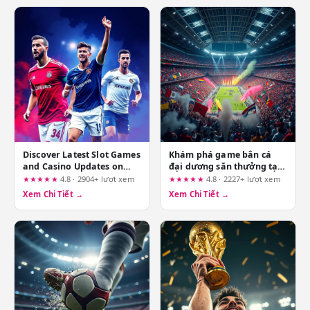
Discover Latest Slot Games
Khám phá game bắn cá
and Casino Updates on
đại dương săn thưởng tại
mm88.fun: A Transparent
tentringer.co.uk: Ai thực
★★★★★
4.8 · 2904+ lượt xem
★★★★★
4.8 · 2227+ lượt xem
Review Based on Verifiable
sự phù hợp?
Xem Chi Tiết →
Xem Chi Tiết →
Criteria