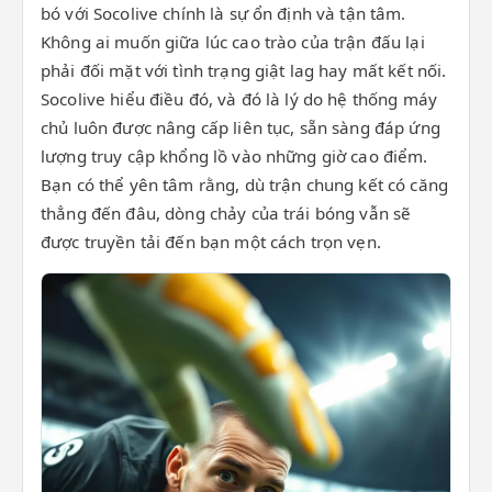
bó với Socolive chính là sự ổn định và tận tâm.
Không ai muốn giữa lúc cao trào của trận đấu lại
phải đối mặt với tình trạng giật lag hay mất kết nối.
Socolive hiểu điều đó, và đó là lý do hệ thống máy
chủ luôn được nâng cấp liên tục, sẵn sàng đáp ứng
lượng truy cập khổng lồ vào những giờ cao điểm.
Bạn có thể yên tâm rằng, dù trận chung kết có căng
thẳng đến đâu, dòng chảy của trái bóng vẫn sẽ
được truyền tải đến bạn một cách trọn vẹn.