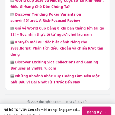
🎰
World Cup 2026 Và Những Cuộc So Tài Kinh Điển:
Điều Gì Đang Chờ Đón Chúng Ta?
🎰
Discover Trending Poker Variants on
sunwin101.net: A Risk-Focused Review
🎰
Giá vé World Cup bằng 0 khi bạn thắng lớn tại go
88! – Góc nhìn thực tế từ người chơi lâu năm
🎰
Khuyến mãi VIP đặc biệt dành riêng cho
sv88.florist: Phân tích điều khoản và chiến lược tận
dụng
🎰
Discover Exciting Slot Collections and Gaming
Bonuses at vnd88.ru.com
🎰
Những Khoảnh Khắc Huy Hoàng Làm Nên Một
Giải Đấu Vĩ Đại Nhất Từ Trước Đến Nay
© 2026 ducnghiep.com — Nhà Cái Uy Tín
Contact
·
Chính Sách Giao Dịch
·
Chính Sách Hoàn Trả
·
Chính Sách Bảo
Nổ hũ TOPVIP: Cơn sốt mới trong làng game đổi thưởng trực tuyến
Đăng Ký →
Mật
·
Điều Khoản Dịch Vụ
·
Tra Cứu Vé
·
Tất Cả Game
·
Sitemap