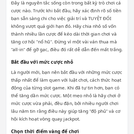
Đây là nguyên tắc sống còn trong bất kỳ trò chơi cá
cược nào. Trước khi bắt đầu, hãy xác định rõ số tiền
bạn sẵn sàng chi cho việc giải trí và TUYỆT ĐỐI
không vượt quá giới hạn đó. Hãy chia nhỏ số vốn
thành nhiều lần cược để kéo dài thời gian chơi và
tăng cơ hội "nổ hũ". Đừng vì một vài ván thua mà
"all-in" để gỡ gạc, điều đó rất dễ dẫn đến mất trắng.
Bắt đầu với mức cược nhỏ
Là người mới, bạn nên bắt đầu với những mức cược
thấp nhất để làm quen với luật chơi, cách thức hoạt
động của từng slot game. Khi đã tự tin hơn, bạn có
thể tăng dần mức cược. Một mẹo nhỏ là hãy chơi ở
mức cược vừa phải, đều đặn, bởi nhiều người chơi
lâu năm tin rằng điều này giúp tăng "độ phủ" và cơ
hội kích hoạt vòng quay jackpot.
Chọn thời điểm vàng để chơi