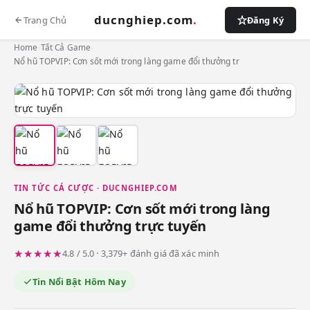
ducnghiep.com
.
Trang Chủ
Đăng Ký
Home
›
Tất Cả Game
›
Nổ hũ TOPVIP: Cơn sốt mới trong làng game đổi thưởng tr
TIN TỨC CÁ CƯỢC · DUCNGHIEP.COM
Nổ hũ TOPVIP: Cơn sốt mới trong làng
game đổi thưởng trực tuyến
★★★★★
4.8 / 5.0 · 3,379+ đánh giá đã xác minh
Tin Nổi Bật Hôm Nay