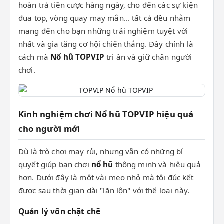
hoàn trả tiền cược hàng ngày, cho đến các sự kiện
đua top, vòng quay may mắn... tất cả đều nhằm
mang đến cho bạn những trải nghiệm tuyệt vời
nhất và gia tăng cơ hội chiến thắng. Đây chính là
cách mà
Nổ hũ TOPVIP
tri ân và giữ chân người
chơi.
Kinh nghiệm chơi Nổ hũ TOPVIP hiệu quả
cho người mới
Dù là trò chơi may rủi, nhưng vẫn có những bí
quyết giúp bạn chơi
nổ hũ
thông minh và hiệu quả
hơn. Dưới đây là một vài mẹo nhỏ mà tôi đúc kết
được sau thời gian dài "lăn lộn" với thể loại này.
Quản lý vốn chặt chẽ