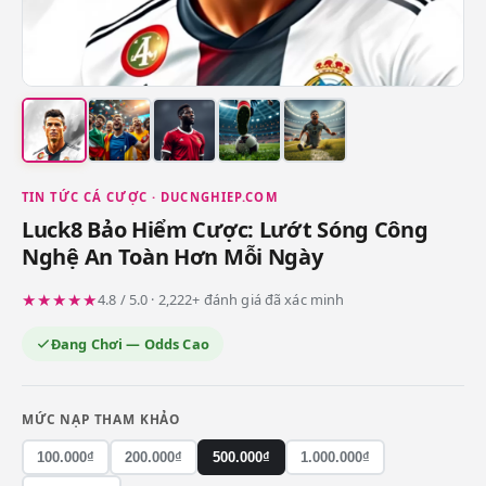
TIN TỨC CÁ CƯỢC · DUCNGHIEP.COM
Luck8 Bảo Hiểm Cược: Lướt Sóng Công
Nghệ An Toàn Hơn Mỗi Ngày
★★★★★
4.8 / 5.0 · 2,222+ đánh giá đã xác minh
Đang Chơi — Odds Cao
MỨC NẠP THAM KHẢO
100.000₫
200.000₫
500.000₫
1.000.000₫