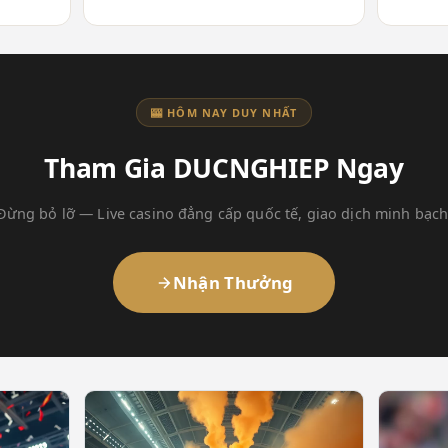
🎰 HÔM NAY DUY NHẤT
Tham Gia DUCNGHIEP Ngay
Đừng bỏ lỡ — Live casino đẳng cấp quốc tế, giao dịch minh bạch
Nhận Thưởng