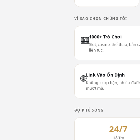
VÌ SAO CHỌN CHÚNG TÔI
1000+ Trò Chơi
🎰
Slot, casino, thể thao, bắn
liên tục.
Link Vào Ổn Định
🌐
Không lo bị chặn, nhiều đườ
mượt mà.
ĐỘ PHỦ SÓNG
24/7
Hỗ Trợ