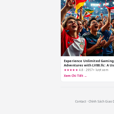
Experience Unlimited Gaming
Adventures with LV88.llc: A Us
Experience Review
★★★★★
4.8 · 2957+ lượt xem
Xem Chi Tiết →
Contact
·
Chính Sách Giao 