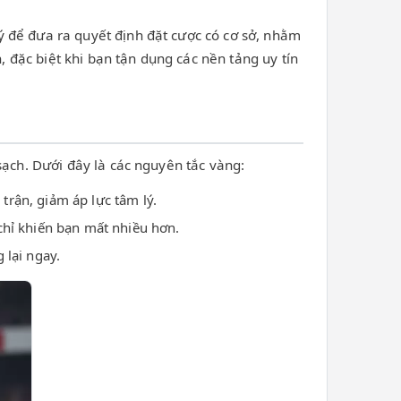
ý để đưa ra quyết định đặt cược có cơ sở, nhằm
, đặc biệt khi bạn tận dụng các nền tảng uy tín
sạch. Dưới đây là các nguyên tắc vàng:
trận, giảm áp lực tâm lý.
chỉ khiến bạn mất nhiều hơn.
 lại ngay.