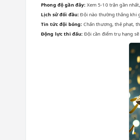
Phong độ gần đây:
Xem 5-10 trận gần nhất, 
Lịch sử đối đầu:
Đội nào thường thắng khi 
Tin tức đội bóng:
Chấn thương, thẻ phạt, th
Động lực thi đấu:
Đội cần điểm trụ hạng sẽ 