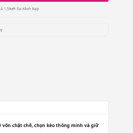
rả 1.5%
💳 Đa Kênh Nạp
ày
ý vốn chặt chẽ, chọn kèo thông minh và giữ