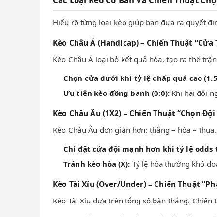
Các Loại Kèo Cơ Bản Và Chiến Thuật Ch
Hiểu rõ từng loại kèo giúp bạn đưa ra quyết đị
Kèo Châu Á (Handicap) – Chiến Thuật “Cửa 
Kèo Châu Á loại bỏ kết quả hòa, tạo ra thế trậ
Chọn cửa dưới khi tỷ lệ chấp quá cao (1.5 
Ưu tiên kèo đồng banh (0:0):
Khi hai đội n
Kèo Châu Âu (1X2) – Chiến Thuật “Chọn Đội
Kèo Châu Âu đơn giản hơn: thắng – hòa – thua.
Chỉ đặt cửa đội mạnh hơn khi tỷ lệ odds t
Tránh kèo hòa (X):
Tỷ lệ hòa thường khó đoán
Kèo Tài Xỉu (Over/Under) – Chiến Thuật “Ph
Kèo Tài Xỉu dựa trên tổng số bàn thắng. Chiến 