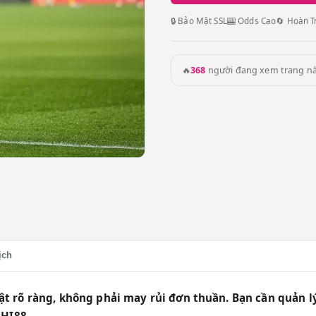
🔒 Bảo Mật SSL
🎰 Odds Cao
🔄 Hoàn T
🔥
368
người đang xem trang n
ịch
ật rõ ràng, không phải may rủi đơn thuần. Bạn cần quản l