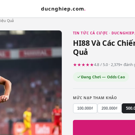
ducnghiep.com
.
Hiệu Quả
TIN TỨC CÁ CƯỢC · DUCNGHIE
HI88 Và Các Chiế
Quả
★★★★★
4.8 / 5.0 · 2,379+ đánh
Đang Chơi — Odds Cao
MỨC NẠP THAM KHẢO
100.000₫
200.000₫
500.