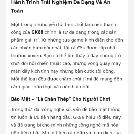
Hành Trình Trải Nghiệm Đa Dạng Và An
Toàn
Một trong những yếu tố then chốt làm nên thành
công của
GK88
chính là sự đa dạng trong các sản
phẩm giải trí. Từ những tựa game kinh điển cho đến
các phiên bản mới nhất, tất cả đều được cập nhật
thường xuyên. Bạn có thể tìm thấy ở đây những trò
chơi đòi hỏi chiến thuật cao, những vòng quay may
mắn đầy kịch tính hay những bàn cược sôi động.
Mỗi thể loại đều được chăm chút tỉ mỉ để mang đến
cảm giác chân thực và cuốn hút nhất.
Bảo Mật – "Lá Chắn Thép" Cho Người Chơi
Trong thời đại công nghệ số, vấn đề bảo mật thông
tin luôn là ưu tiên hàng đầu. GK88 hiểu rõ điều này
và đã trang bị cho mình những công nghệ mã hóa
tiên tiến nhất. Mọi dữ liệu cá nhân và giao dịch của