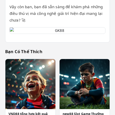
Vậy còn bạn, bạn đã sẵn sàng để khám phá những
điều thú vị mà công nghệ giải trí hiện đại mang lại
chưa? 🚀
Bạn Có Thể Thích
VND88 tổng hợp kết quả
new88 Slot Game Thưởng