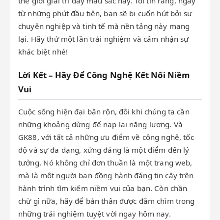
thế giới giải trí đầy màu sắc này. Tôi tin rằng, ngay
từ những phút đầu tiên, bạn sẽ bị cuốn hút bởi sự
chuyên nghiệp và tinh tế mà nền tảng này mang
lại. Hãy thử một lần trải nghiệm và cảm nhận sự
khác biệt nhé!
Lời Kết – Hãy Để Công Nghệ Kết Nối Niềm
Vui
Cuộc sống hiện đại bận rộn, đôi khi chúng ta cần
những khoảng dừng để nạp lại năng lượng. Và
GK88, với tất cả những ưu điểm về công nghệ, tốc
độ và sự đa dạng, xứng đáng là một điểm đến lý
tưởng. Nó không chỉ đơn thuần là một trang web,
mà là một người bạn đồng hành đáng tin cậy trên
hành trình tìm kiếm niềm vui của bạn. Còn chần
chừ gì nữa, hãy để bản thân được đắm chìm trong
những trải nghiệm tuyệt vời ngay hôm nay.