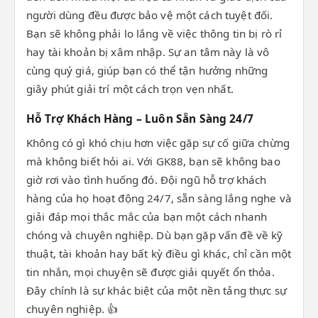
người dùng đều được bảo vệ một cách tuyệt đối.
Bạn sẽ không phải lo lắng về việc thông tin bị rò rỉ
hay tài khoản bị xâm nhập. Sự an tâm này là vô
cùng quý giá, giúp bạn có thể tận hưởng những
giây phút giải trí một cách trọn vẹn nhất.
Hỗ Trợ Khách Hàng – Luôn Sẵn Sàng 24/7
Không có gì khó chịu hơn việc gặp sự cố giữa chừng
mà không biết hỏi ai. Với GK88, bạn sẽ không bao
giờ rơi vào tình huống đó. Đội ngũ hỗ trợ khách
hàng của họ hoạt động 24/7, sẵn sàng lắng nghe và
giải đáp mọi thắc mắc của bạn một cách nhanh
chóng và chuyên nghiệp. Dù bạn gặp vấn đề về kỹ
thuật, tài khoản hay bất kỳ điều gì khác, chỉ cần một
tin nhắn, mọi chuyện sẽ được giải quyết ổn thỏa.
Đây chính là sự khác biệt của một nền tảng thực sự
chuyên nghiệp. 👍