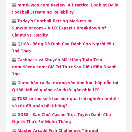
🎰
mm88wap.com Review: A Practical Look at Daily
Football Streaming Reliability
🎰
Today’s Football Betting Markets at
Sunwinlor.com – A UX Expert’s Breakdown of
Claims vs. Reality
🎰
QH88 - Bóng Đá Đỉnh Cao Dành Cho Người Yêu
Thể Thao
🎰
Cashback và Khuyến Mãi Hàng Tuần Trên
nohu90edu.com: Giá Trị Thực Sau Điều Kiện Doanh
Thu
🎰
Game bắn cá đại dương săn kho báu hấp dẫn tại
QH88: Mổ xẻ quảng cáo dưới góc nhìn UX
🎰
TX88 có tạo sự khác biệt qua trải nghiệm mobile
và tốc độ phản hồi không?
🎰
GG88 – Sân Chơi Casino Trực Tuyến Dành Cho
Người Thực Sự Muốn Thắng
🎰
Master Arcade Fish Challenges Through