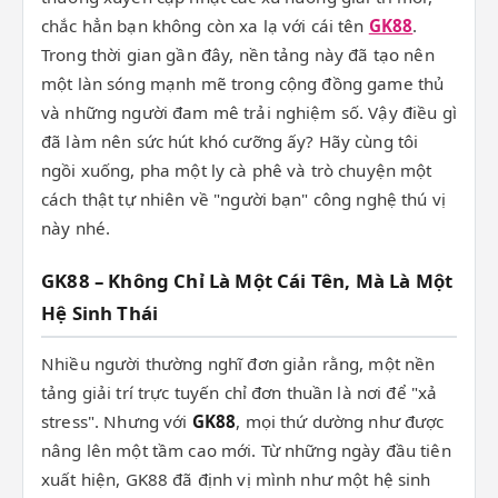
chắc hẳn bạn không còn xa lạ với cái tên
GK88
.
Trong thời gian gần đây, nền tảng này đã tạo nên
một làn sóng mạnh mẽ trong cộng đồng game thủ
và những người đam mê trải nghiệm số. Vậy điều gì
đã làm nên sức hút khó cưỡng ấy? Hãy cùng tôi
ngồi xuống, pha một ly cà phê và trò chuyện một
cách thật tự nhiên về "người bạn" công nghệ thú vị
này nhé.
GK88 – Không Chỉ Là Một Cái Tên, Mà Là Một
Hệ Sinh Thái
Nhiều người thường nghĩ đơn giản rằng, một nền
tảng giải trí trực tuyến chỉ đơn thuần là nơi để "xả
stress". Nhưng với
GK88
, mọi thứ dường như được
nâng lên một tầm cao mới. Từ những ngày đầu tiên
xuất hiện, GK88 đã định vị mình như một hệ sinh