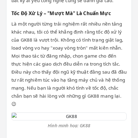
bất kỳ ai yêu công nghệ cũng sẽ đánh giá cao.
Tốc Độ Xử Lý – "Mượt Mà" Là Chuẩn Mực
Là một người từng trải nghiệm rất nhiều nền tảng
khác nhau, tôi có thể khẳng định rằng tốc độ xử lý
của GK88 là vượt trội. Không có tình trạng giật lag,
load vòng vo hay "xoay vòng tròn" mất kiên nhẫn.
Mọi thao tác từ đăng nhập, chọn game cho đến
thực hiện các giao dịch đều diễn ra trong tích tắc.
Điều này cho thấy đội ngũ kỹ thuật đằng sau đã đầu
tư rất nghiêm túc vào hạ tầng máy chủ và hệ thống
mạng. Nếu bạn là người khó tính về tốc độ, chắc
chắn bạn sẽ hài lòng với những gì GK88 mang lại.
😉
Hình minh hoạ: GK88