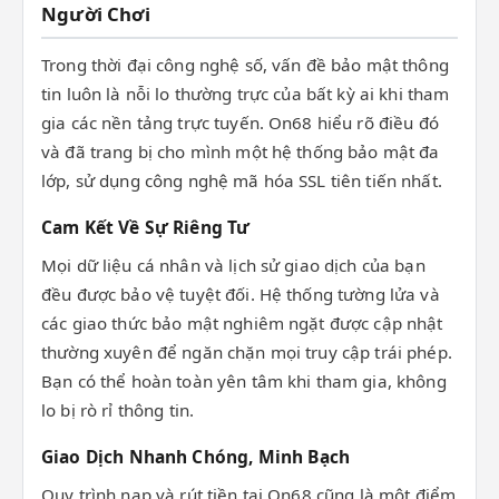
Người Chơi
Trong thời đại công nghệ số, vấn đề bảo mật thông
tin luôn là nỗi lo thường trực của bất kỳ ai khi tham
gia các nền tảng trực tuyến. On68 hiểu rõ điều đó
và đã trang bị cho mình một hệ thống bảo mật đa
lớp, sử dụng công nghệ mã hóa SSL tiên tiến nhất.
Cam Kết Về Sự Riêng Tư
Mọi dữ liệu cá nhân và lịch sử giao dịch của bạn
đều được bảo vệ tuyệt đối. Hệ thống tường lửa và
các giao thức bảo mật nghiêm ngặt được cập nhật
thường xuyên để ngăn chặn mọi truy cập trái phép.
Bạn có thể hoàn toàn yên tâm khi tham gia, không
lo bị rò rỉ thông tin.
Giao Dịch Nhanh Chóng, Minh Bạch
Quy trình nạp và rút tiền tại On68 cũng là một điểm