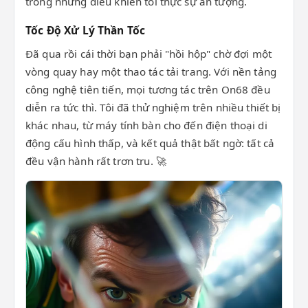
trong những điều khiến tôi thực sự ấn tượng.
Tốc Độ Xử Lý Thần Tốc
Đã qua rồi cái thời bạn phải "hồi hộp" chờ đợi một
vòng quay hay một thao tác tải trang. Với nền tảng
công nghệ tiên tiến, mọi tương tác trên On68 đều
diễn ra tức thì. Tôi đã thử nghiệm trên nhiều thiết bị
khác nhau, từ máy tính bàn cho đến điện thoại di
động cấu hình thấp, và kết quả thật bất ngờ: tất cả
đều vận hành rất trơn tru. 🚀