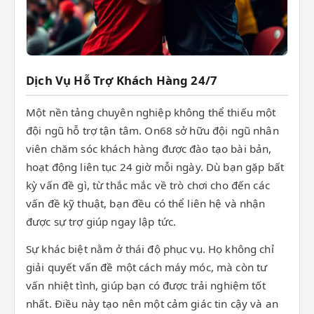
Dịch Vụ Hỗ Trợ Khách Hàng 24/7
Một nền tảng chuyên nghiệp không thể thiếu một
đội ngũ hỗ trợ tận tâm. On68 sở hữu đội ngũ nhân
viên chăm sóc khách hàng được đào tạo bài bản,
hoạt động liên tục 24 giờ mỗi ngày. Dù bạn gặp bất
kỳ vấn đề gì, từ thắc mắc về trò chơi cho đến các
vấn đề kỹ thuật, bạn đều có thể liên hệ và nhận
được sự trợ giúp ngay lập tức.
Sự khác biệt nằm ở thái độ phục vụ. Họ không chỉ
giải quyết vấn đề một cách máy móc, mà còn tư
vấn nhiệt tình, giúp bạn có được trải nghiệm tốt
nhất. Điều này tạo nên một cảm giác tin cậy và an