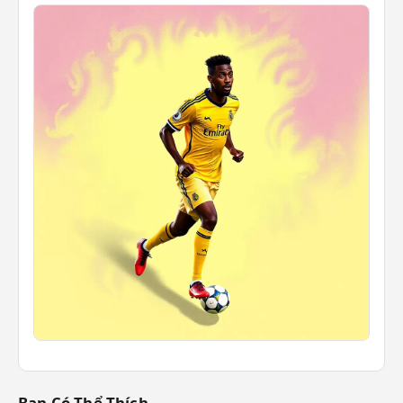
Bạn Có Thể Thích