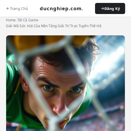
ducnghiep.com
.
Trang Chủ
Đăng Ký
Home
›
Tất Cả Game
›
Giải Mã Sức Hút Của Nền Tảng Giải Trí Trực Tuyến Thế Hệ