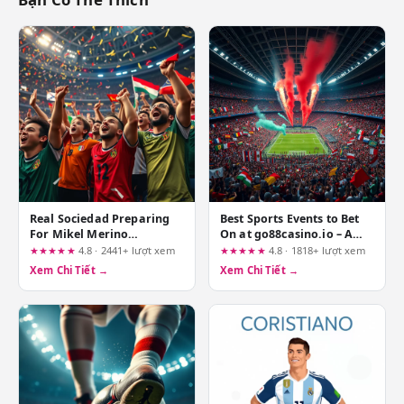
Real Sociedad Preparing
Best Sports Events to Bet
For Mikel Merino
On at go88casino.io – A
Departure To Arsenal This
Long-Time User’s
★★★★★
4.8 · 2441+ lượt xem
★★★★★
4.8 · 1818+ lượt xem
Summer: An In-Depth
Perspective
Xem Chi Tiết →
Xem Chi Tiết →
Analysis