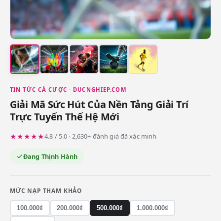
TIN TỨC CÁ CƯỢC · DUCNGHIEP.COM
Giải Mã Sức Hút Của Nền Tảng Giải Trí
Trực Tuyến Thế Hệ Mới
★★★★★
4.8 / 5.0 · 2,630+ đánh giá đã xác minh
Đang Thịnh Hành
MỨC NẠP THAM KHẢO
100.000₫
200.000₫
500.000₫
1.000.000₫