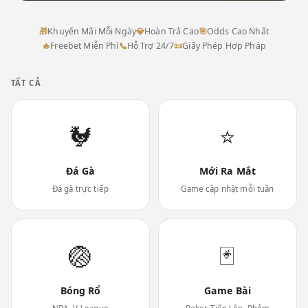
🎁
Khuyến Mãi Mỗi Ngày
💎
Hoàn Trả Cao
🎯
Odds Cao Nhất
🔥
Freebet Miễn Phí
📞
Hỗ Trợ 24/7
📜
Giấy Phép Hợp Pháp
TẤT CẢ
🐓
⭐
Đá Gà
Mới Ra Mắt
Đá gà trực tiếp
Game cập nhật mỗi tuần
🏐
🃏
Bóng Rổ
Game Bài