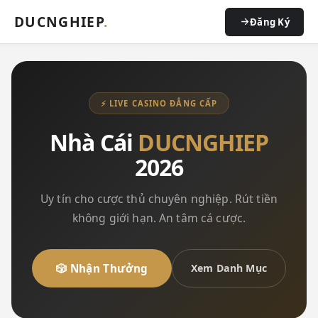
DUCNGHIEP
.
Đăng Ký
⚡ LIVE CASINO ĐẲNG CẤP
Nhà Cái
DUCNGHIEP
2026
Uy tín cho cược thủ chuyên nghiệp. Rút tiền
không giới hạn. An tâm cá cược.
🎲 Nhận Thưởng
Xem Danh Mục