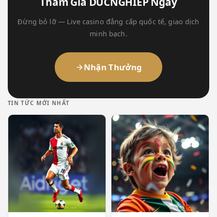
Tham Gia DUCNGHIEP Ngay
Đừng bỏ lỡ — Live casino đẳng cấp quốc tế, giao dịch
minh bạch.
Nhận Thưởng
TIN TỨC MỚI NHẤT