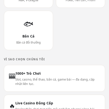
NBA, V-League
Poker, Tiến Lên, Phỏm
🐟
Bắn Cá
Bắn cá đổi thưởng
VÌ SAO CHỌN CHÚNG TÔI
1000+ Trò Chơi
🎰
Slot, casino, thể thao, bắn cá, game bài — đa dạng, cập
nhật liên tục.
Live Casino Đẳng Cấp
🔥