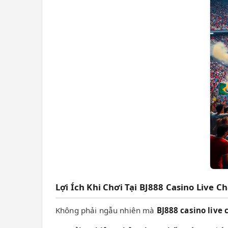
Lợi Ích Khi Chơi Tại BJ888 Casino Live 
Không phải ngẫu nhiên mà
BJ888 casino live