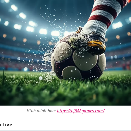
Hình minh hoạ:
https://bj888games.com/
 Live