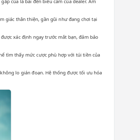
 gấp của lá bài đến biểu cảm của dealer. Âm
m giác thân thiện, gần gũi như đang chơi tại
uả được xác định ngay trước mắt bạn, đảm bảo
ể tìm thấy mức cược phù hợp với túi tiền của
 không lo gián đoạn. Hệ thống được tối ưu hóa