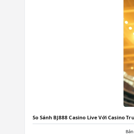
So Sánh BJ888 Casino Live Với Casino T
Bản