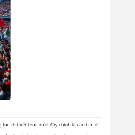
ợi ích thiết thực dưới đây chính là câu trả lời: