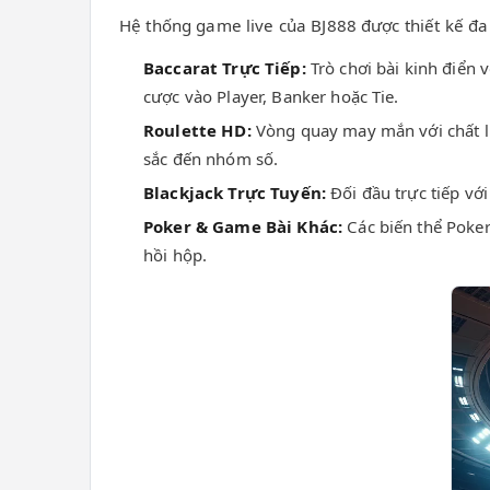
Hệ thống game live của BJ888 được thiết kế đa
Baccarat Trực Tiếp:
Trò chơi bài kinh điển 
cược vào Player, Banker hoặc Tie.
Roulette HD:
Vòng quay may mắn với chất lư
sắc đến nhóm số.
Blackjack Trực Tuyến:
Đối đầu trực tiếp với
Poker & Game Bài Khác:
Các biến thể Poker
hồi hộp.