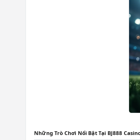
Những Trò Chơi Nổi Bật Tại BJ888 Casino