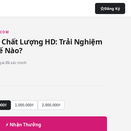
Đăng Ký
P.COM
e Chất Lượng HD: Trải Nghiệm
ế Nào?
 giá đã xác minh
000₫
1.000.000₫
2.000.000₫
⚡ Nhận Thưởng