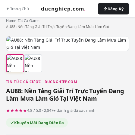
ducnghiep.com
.
Trang Chủ
Đăng Ký
Home
›
Tất Cả Game
›
AU88: Nền Tảng Giải Trí Trực Tuyến Đang Làm Mưa Làm Gió
TIN TỨC CÁ CƯỢC · DUCNGHIEP.COM
AU88: Nền Tảng Giải Trí Trực Tuyến Đang
Làm Mưa Làm Gió Tại Việt Nam
★★★★★
4.8 / 5.0 · 2,847+ đánh giá đã xác minh
Khuyến Mãi Đang Diễn Ra