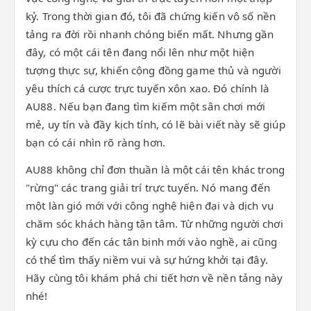
kỷ. Trong thời gian đó, tôi đã chứng kiến vô số nền
tảng ra đời rồi nhanh chóng biến mất. Nhưng gần
đây, có một cái tên đang nổi lên như một hiện
tượng thực sự, khiến cộng đồng game thủ và người
yêu thích cá cược trực tuyến xôn xao. Đó chính là
AU88. Nếu bạn đang tìm kiếm một sân chơi mới
mẻ, uy tín và đầy kịch tính, có lẽ bài viết này sẽ giúp
bạn có cái nhìn rõ ràng hơn.
AU88 không chỉ đơn thuần là một cái tên khác trong
"rừng" các trang giải trí trực tuyến. Nó mang đến
một làn gió mới với công nghệ hiện đại và dịch vụ
chăm sóc khách hàng tận tâm. Từ những người chơi
kỳ cựu cho đến các tân binh mới vào nghề, ai cũng
có thể tìm thấy niềm vui và sự hứng khởi tại đây.
Hãy cùng tôi khám phá chi tiết hơn về nền tảng này
nhé!