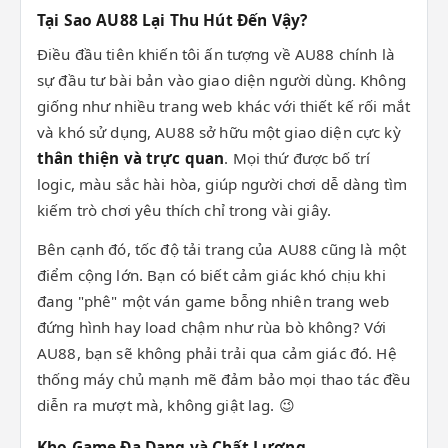
Tại Sao AU88 Lại Thu Hút Đến Vậy?
Điều đầu tiên khiến tôi ấn tượng về AU88 chính là
sự đầu tư bài bản vào giao diện người dùng. Không
giống như nhiều trang web khác với thiết kế rối mắt
và khó sử dụng, AU88 sở hữu một giao diện cực kỳ
thân thiện và trực quan
. Mọi thứ được bố trí
logic, màu sắc hài hòa, giúp người chơi dễ dàng tìm
kiếm trò chơi yêu thích chỉ trong vài giây.
Bên cạnh đó, tốc độ tải trang của AU88 cũng là một
điểm cộng lớn. Bạn có biết cảm giác khó chịu khi
đang "phê" một ván game bỗng nhiên trang web
đứng hình hay load chậm như rùa bò không? Với
AU88, bạn sẽ không phải trải qua cảm giác đó. Hệ
thống máy chủ mạnh mẽ đảm bảo mọi thao tác đều
diễn ra mượt mà, không giật lag. 😉
Kho Game Đa Dạng và Chất Lượng