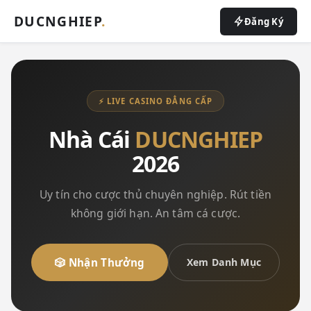
DUCNGHIEP
.
Đăng Ký
⚡ LIVE CASINO ĐẲNG CẤP
Nhà Cái
DUCNGHIEP
2026
Uy tín cho cược thủ chuyên nghiệp. Rút tiền
không giới hạn. An tâm cá cược.
🎲 Nhận Thưởng
Xem Danh Mục