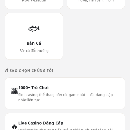
NBA, V-League
Poker, Tiến Lên, Phỏm
🐟
Bắn Cá
Bắn cá đổi thưởng
VÌ SAO CHỌN CHÚNG TÔI
1000+ Trò Chơi
🎰
Slot, casino, thể thao, bắn cá, game bài — đa dạng, cập
nhật liên tục.
Live Casino Đẳng Cấp
🔥