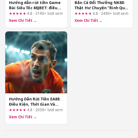
Hướng dẫn rút tiền Game
Bắn Cá Đổi Thưởng NK88:
Bài Siêu Tốc 88JBET: điều
Thật Hư Chuyện "Rinh Quà
kiện, thời gian và cách xử
Khủng" Giữa Đại Dương
★★★★★
4.8 · 3190+ lượt xem
★★★★★
4.8 · 2490+ lượt xem
lý lệnh chậm
Xem Chi Tiết →
Xem Chi Tiết →
Hướng Dẫn Rút Tiền EA88:
Điều Kiện, Thời Gian Và
Cách Xử Lý Khi Lệnh Bị
★★★★★
4.8 · 2039+ lượt xem
Treo
Xem Chi Tiết →