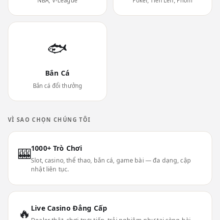
NBA, V-League
Poker, Tiến Lên, Phỏm
🐟
Bắn Cá
Bắn cá đổi thưởng
VÌ SAO CHỌN CHÚNG TÔI
1000+ Trò Chơi
🎰
Slot, casino, thể thao, bắn cá, game bài — đa dạng, cập
nhật liên tục.
Live Casino Đẳng Cấp
🔥