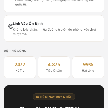
Dealer thật, chơi trực tiếp, trải nghiệm như tại sòng bài
quốc tế.
Link Vào Ổn Định
🌐
Không lo bị chặn, nhiều đường truyền dự phòng, vào chơi
mượt mà.
ĐỘ PHỦ SÓNG
24/7
4.8/5
99%
Hỗ Trợ
Tiêu Chuẩn
Hài Lòng
🎰 HÔM NAY DUY NHẤT