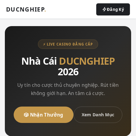
DUCNGHIEP
.
Đăng Ký
⚡ LIVE CASINO ĐẲNG CẤP
Nhà Cái
DUCNGHIEP
2026
Uy tín cho cược thủ chuyên nghiệp. Rút tiền
không giới hạn. An tâm cá cược.
🎲 Nhận Thưởng
Xem Danh Mục