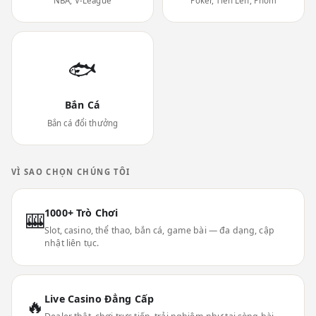
NBA, V-League
Poker, Tiến Lên, Phỏm
🐟
Bắn Cá
Bắn cá đổi thưởng
VÌ SAO CHỌN CHÚNG TÔI
1000+ Trò Chơi
🎰
Slot, casino, thể thao, bắn cá, game bài — đa dạng, cập
nhật liên tục.
Live Casino Đẳng Cấp
🔥