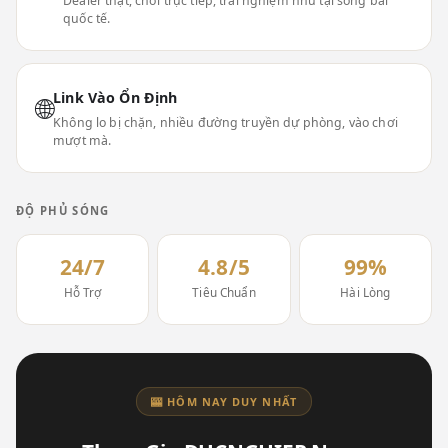
Dealer thật, chơi trực tiếp, trải nghiệm như tại sòng bài
quốc tế.
Link Vào Ổn Định
🌐
Không lo bị chặn, nhiều đường truyền dự phòng, vào chơi
mượt mà.
ĐỘ PHỦ SÓNG
24/7
4.8/5
99%
Hỗ Trợ
Tiêu Chuẩn
Hài Lòng
🎰 HÔM NAY DUY NHẤT