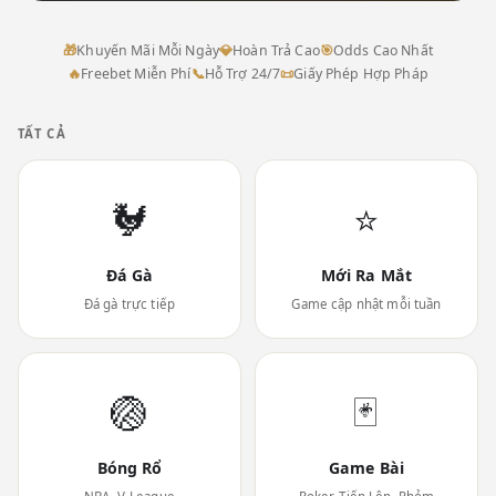
🎁
Khuyến Mãi Mỗi Ngày
💎
Hoàn Trả Cao
🎯
Odds Cao Nhất
🔥
Freebet Miễn Phí
📞
Hỗ Trợ 24/7
📜
Giấy Phép Hợp Pháp
TẤT CẢ
🐓
⭐
Đá Gà
Mới Ra Mắt
Đá gà trực tiếp
Game cập nhật mỗi tuần
🏐
🃏
Bóng Rổ
Game Bài