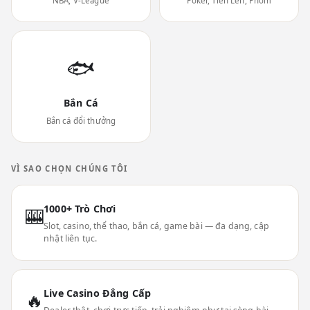
NBA, V-League
Poker, Tiến Lên, Phỏm
🐟
Bắn Cá
Bắn cá đổi thưởng
VÌ SAO CHỌN CHÚNG TÔI
1000+ Trò Chơi
🎰
Slot, casino, thể thao, bắn cá, game bài — đa dạng, cập
nhật liên tục.
Live Casino Đẳng Cấp
🔥