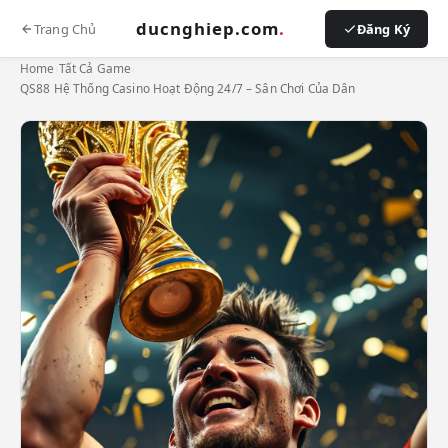
ducnghiep.com
.
Trang Chủ
Đăng Ký
Home
›
Tất Cả Game
›
QS88 Hệ Thống Casino Hoạt Động 24/7 – Sân Chơi Của Dân