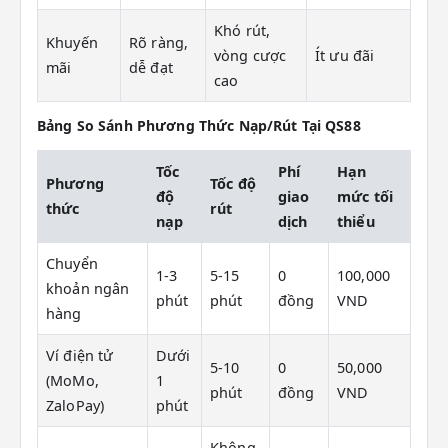
Khó rút,
Khuyến
Rõ ràng,
vòng cược
Ít ưu đãi
mãi
dễ đạt
cao
Bảng So Sánh Phương Thức Nạp/Rút Tại QS88
Tốc
Phí
Hạn
Phương
Tốc độ
độ
giao
mức tối
thức
rút
nạp
dịch
thiểu
Chuyển
1-3
5-15
0
100,000
khoản ngân
phút
phút
đồng
VND
hàng
Ví điện tử
Dưới
5-10
0
50,000
(MoMo,
1
phút
đồng
VND
ZaloPay)
phút
Không