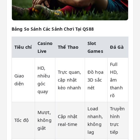
Bảng So Sánh Các Sảnh Chơi Tại QS88
Casino
Slot
Tiêu chí
Thể Thao
Đá Gà
Live
Games
Full
HD,
Trực quan,
Đồ họa
HD,
Giao
nhiều
cập nhật
3D sắc
âm
diện
góc
kèo nhanh
nét
thanh
quay
rõ
Load
Truyền
Mượt,
Cập nhật
nhanh,
hình
Tốc độ
không
real-time
không
trực
giật
lag
tiếp