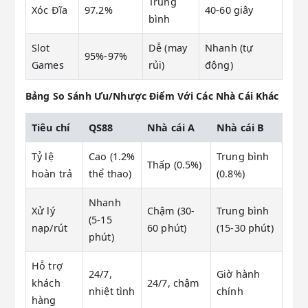
Trung
Xóc Đĩa
97.2%
40-60 giây
bình
Slot
Dễ (may
Nhanh (tự
95%-97%
Games
rủi)
động)
Bảng So Sánh Ưu/Nhược Điểm Với Các Nhà Cái Khác
Tiêu chí
QS88
Nhà cái A
Nhà cái B
Tỷ lệ
Cao (1.2%
Trung bình
Thấp (0.5%)
hoàn trả
thể thao)
(0.8%)
Nhanh
Xử lý
Chậm (30-
Trung bình
(5-15
nạp/rút
60 phút)
(15-30 phút)
phút)
Hỗ trợ
24/7,
Giờ hành
khách
24/7, chậm
nhiệt tình
chính
hàng