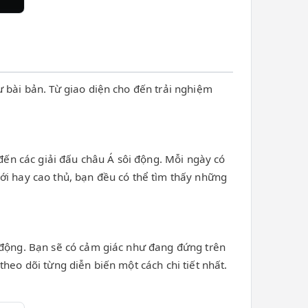
tư bài bản. Từ giao diện cho đến trải nghiệm
 đến các giải đấu châu Á sôi động. Mỗi ngày có
ới hay cao thủ, bạn đều có thể tìm thấy những
 động. Bạn sẽ có cảm giác như đang đứng trên
heo dõi từng diễn biến một cách chi tiết nhất.