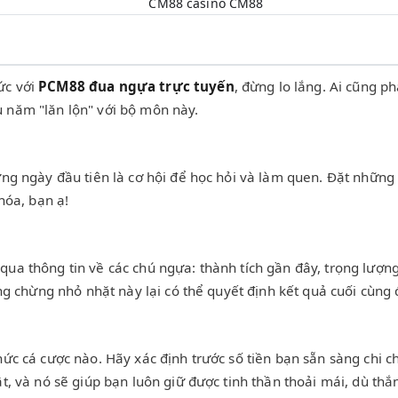
ức với
PCM88 đua ngựa trực tuyến
, đừng lo lắng. Ai cũng p
 năm "lăn lộn" với bộ môn này.
hững ngày đầu tiên là cơ hội để học hỏi và làm quen. Đặt nhữn
hóa, bạn ạ!
qua thông tin về các chú ngựa: thành tích gần đây, trọng lượn
ởng chừng nhỏ nhặt này lại có thể quyết định kết quả cuối cùng 
ức cá cược nào. Hãy xác định trước số tiền bạn sẵn sàng chi cho
t, và nó sẽ giúp bạn luôn giữ được tinh thần thoải mái, dù thắ