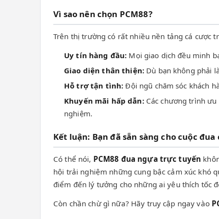
Vì sao nên chọn PCM88?
Trên thị trường có rất nhiều nền tảng cá cược 
Uy tín hàng đầu:
Mọi giao dịch đều minh bạc
Giao diện thân thiện:
Dù bạn không phải là 
Hỗ trợ tận tình:
Đội ngũ chăm sóc khách hàn
Khuyến mãi hấp dẫn:
Các chương trình ưu 
nghiệm.
Kết luận: Bạn đã sẵn sàng cho cuộc đua
Có thể nói,
PCM88 đua ngựa trực tuyến
không
hội trải nghiệm những cung bậc cảm xúc khó quê
điểm đến lý tưởng cho những ai yêu thích tốc 
Còn chần chừ gì nữa? Hãy truy cập ngay vào
P