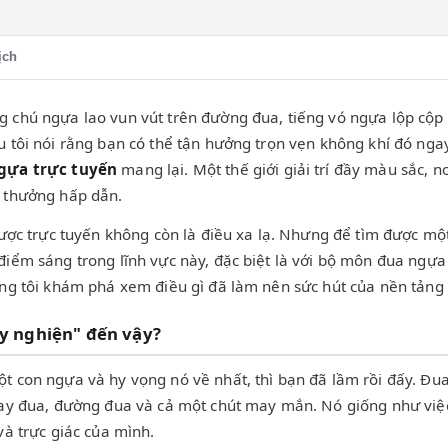
ịch
g chú ngựa lao vun vút trên đường đua, tiếng vó ngựa lộp cộ
 tôi nói rằng bạn có thể tận hưởng trọn vẹn không khí đó ngay
gựa trực tuyến
mang lại. Một thế giới giải trí đầy màu sắc,
n thưởng hấp dẫn.
cược trực tuyến không còn là điều xa lạ. Nhưng để tìm được mộ
điểm sáng trong lĩnh vực này, đặc biệt là với bộ môn đua ngựa
ùng tôi khám phá xem điều gì đã làm nên sức hút của nền tảng
ây nghiện" đến vậy?
t con ngựa và hy vọng nó về nhất, thì bạn đã lầm rồi đấy. Đua
tay đua, đường đua và cả một chút may mắn. Nó giống như việc
và trực giác của mình.