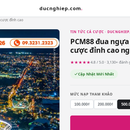
ducnghiep.com
.
 cược đỉnh cao
TIN TỨC CÁ CƯỢC · DUCNGHIE
PCM88 đua ngựa t
cược đỉnh cao ng
★★★★★
4.8 / 5.0 · 3,130+ đánh
Cập Nhật Mới Nhất
MỨC NẠP THAM KHẢO
100.000₫
200.000₫
500.