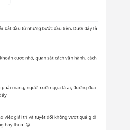
hải bắt đầu từ những bước đầu tiên. Dưới đây là
g khoản cược nhỏ, quan sát cách vận hành, cách
g phải mang, người cưỡi ngựa là ai, đường đua
đấy.
 việc giải trí và tuyệt đối không vượt quá giới
ng hay thua. 😊