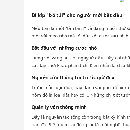
Bí kíp "bỏ túi" cho người mới bắt đầu
Nếu bạn là một "tân binh" và đang muốn thử s
một vài mẹo nhỏ mà tôi đúc kết được sau nhiều
Bắt đầu với những cược nhỏ
Đừng vội vàng "all-in" ngay từ đầu. Hãy coi n
các tay chơi khác phân tích. Kiên nhẫn là chìa k
Nghiên cứu thông tin trước giờ đua
Trước mỗi cuộc đua, hãy dành vài phút để xem 
hôm đó là loại đất hay cỏ,... Những chi tiết tư
Quản lý vốn thông minh
Đây là nguyên tắc sống còn trong bất kỳ hình th
hạn đó. Biết dừng lại đúng lúc là một nghệ thuậ