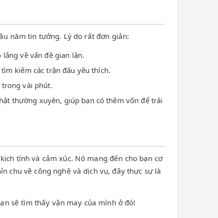
âu năm tin tưởng. Lý do rất đơn giản:
lắng về vấn đề gian lận.
tìm kiếm các trận đấu yêu thích.
trong vài phút.
hật thường xuyên, giúp bạn có thêm vốn để trải
y kịch tính và cảm xúc. Nó mang đến cho bạn cơ
ỉn chu về công nghệ và dịch vụ, đây thực sự là
ạn sẽ tìm thấy vận may của mình ở đó!