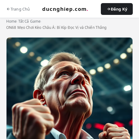
ducnghiep.com
.
Trang Chủ
Đăng Ký
Home
›
Tất Cả Game
›
ON68 Mẹo Chơi Kèo Châu Á: Bí Kíp Đọc Vị và Chiến Thắng