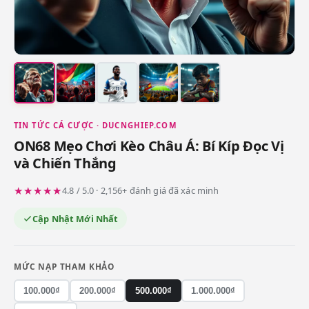
TIN TỨC CÁ CƯỢC · DUCNGHIEP.COM
ON68 Mẹo Chơi Kèo Châu Á: Bí Kíp Đọc Vị
và Chiến Thắng
★★★★★
4.8 / 5.0 · 2,156+ đánh giá đã xác minh
Cập Nhật Mới Nhất
MỨC NẠP THAM KHẢO
100.000₫
200.000₫
500.000₫
1.000.000₫