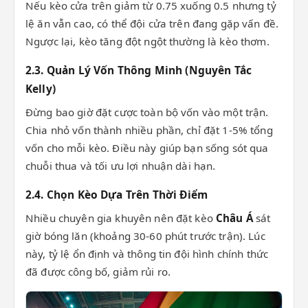
Nếu kèo cửa trên giảm từ 0.75 xuống 0.5 nhưng tỷ
lệ ăn vẫn cao, có thể đội cửa trên đang gặp vấn đề.
Ngược lại, kèo tăng đột ngột thường là kèo thơm.
2.3. Quản Lý Vốn Thông Minh (Nguyên Tắc
Kelly)
Đừng bao giờ đặt cược toàn bộ vốn vào một trận.
Chia nhỏ vốn thành nhiều phần, chỉ đặt 1-5% tổng
vốn cho mỗi kèo. Điều này giúp bạn sống sót qua
chuỗi thua và tối ưu lợi nhuận dài hạn.
2.4. Chọn Kèo Dựa Trên Thời Điểm
Nhiều chuyên gia khuyên nên đặt kèo
Châu Á
sát
giờ bóng lăn (khoảng 30-60 phút trước trận). Lúc
này, tỷ lệ ổn định và thông tin đội hình chính thức
đã được công bố, giảm rủi ro.