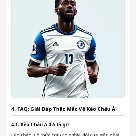
4. FAQ: Giải Đáp Thắc Mắc Về Kèo Châu Á
4.1. Kèo Châu Á 0.5 là gì?
Kèo chấp 0.5 (nửa trái) có nghĩa đội cửa trên phải