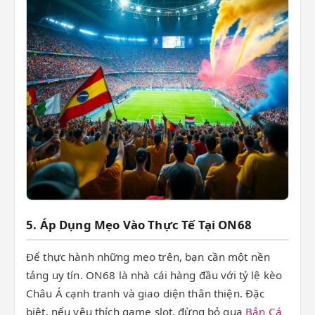
5. Áp Dụng Mẹo Vào Thực Tế Tại ON68
Để thực hành những mẹo trên, bạn cần một nền
tảng uy tín. ON68 là nhà cái hàng đầu với tỷ lệ kèo
Châu Á cạnh tranh và giao diện thân thiện. Đặc
biệt, nếu yêu thích game slot, đừng bỏ qua
Bắn Cá