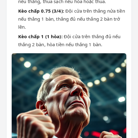
nếu thắng, thua sạch nếu hòa hoặc thua.
Kèo chấp 0.75 (3/4):
Đội cửa trên thắng nửa tiền
nếu thắng 1 bàn, thắng đủ nếu thắng 2 bàn trở
lên.
Kèo chấp 1 (1 hòa):
Đội cửa trên thắng đủ nếu
thắng 2 bàn, hòa tiền nếu thắng 1 bàn.