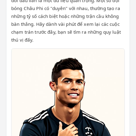
đối đầu vẫn là một dữ liệu quan trọng. Một số đội
bóng Châu Phi có "duyên" với nhau, thường tạo ra
những tỷ số cách biệt hoặc những trận cầu không
bàn thắng. Hãy dành vài phút để xem lại các cuộc
chạm trán trước đây, bạn sẽ tìm ra những quy luật
thú vị đấy.