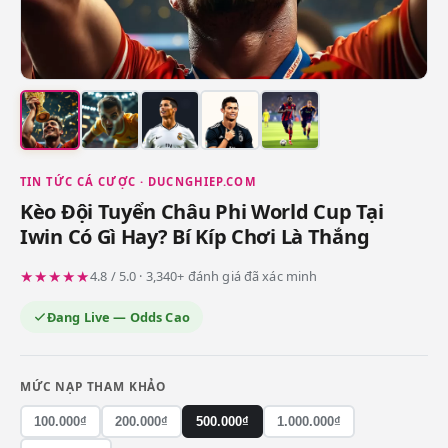
TIN TỨC CÁ CƯỢC · DUCNGHIEP.COM
Kèo Đội Tuyển Châu Phi World Cup Tại
Iwin Có Gì Hay? Bí Kíp Chơi Là Thắng
★★★★★
4.8 / 5.0 · 3,340+ đánh giá đã xác minh
Đang Live — Odds Cao
MỨC NẠP THAM KHẢO
100.000₫
200.000₫
500.000₫
1.000.000₫