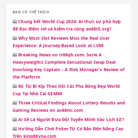
BẠN CÓ THỂ THÍCH
🎰
Chung kết World Cup 2026: Ai thực sự phù hợp
để đọc điểm rơi và kiểm tra cùng ao88t5.org?
🎰
Why Most Slot Reviews Miss the Real User
Experience: A Journey-Based Look at LV88
🎰
Breaking News on tr88qh.com: Serie A
Heavyweights Complete Sensational Swap Deal
Involving Key Captain – A Risk Manager’s Review of
the Platform
🎰
Bỏ Túi Bí Kíp Theo Dõi Các Pha Bóng Đẹp World
Cup Tại Nhà Cái GEM88
🎰
Three Critical Findings About Lottery Results and
Gaming Reviews on ao88mi.com
🎰
Ai Sẽ Là Người Đưa Đội Tuyển Mình Vào Lịch Sử?
🎰
Hướng Dẫn Chơi Poker Từ Cơ Bản Đến Nâng Cao
Trên king88vna.com