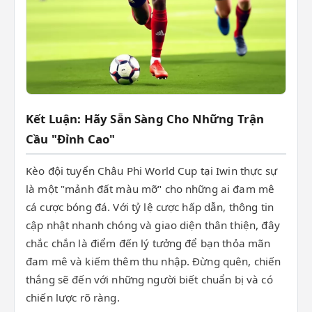
Kết Luận: Hãy Sẵn Sàng Cho Những Trận
Cầu "Đỉnh Cao"
Kèo đội tuyển Châu Phi World Cup tại Iwin thực sự
là một "mảnh đất màu mỡ" cho những ai đam mê
cá cược bóng đá. Với tỷ lệ cược hấp dẫn, thông tin
cập nhật nhanh chóng và giao diện thân thiện, đây
chắc chắn là điểm đến lý tưởng để bạn thỏa mãn
đam mê và kiếm thêm thu nhập. Đừng quên, chiến
thắng sẽ đến với những người biết chuẩn bị và có
chiến lược rõ ràng.