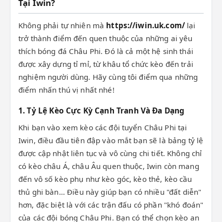
Tại Iwin?
Không phải tự nhiên mà
https://iwin.uk.com/
lại
trở thành điểm đến quen thuộc của những ai yêu
thích bóng đá Châu Phi. Đó là cả một hệ sinh thái
được xây dựng tỉ mỉ, từ khâu tổ chức kèo đến trải
nghiệm người dùng. Hãy cùng tôi điểm qua những
điểm nhấn thú vị nhất nhé!
1. Tỷ Lệ Kèo Cực Kỳ Cạnh Tranh Và Đa Dạng
Khi bạn vào xem kèo các đội tuyển Châu Phi tại
Iwin, điều đầu tiên đập vào mắt bạn sẽ là bảng tỷ lệ
được cập nhật liên tục và vô cùng chi tiết. Không chỉ
có kèo châu Á, châu Âu quen thuộc, Iwin còn mang
đến vô số kèo phụ như kèo góc, kèo thẻ, kèo cầu
thủ ghi bàn... Điều này giúp bạn có nhiều "đất diễn"
hơn, đặc biệt là với các trận đấu có phần "khó đoán"
của các đội bóng Châu Phi. Bạn có thể chọn kèo an