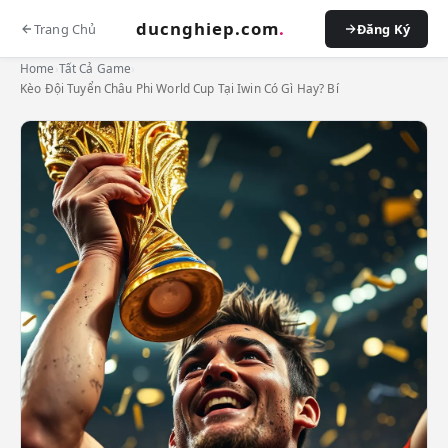
ducnghiep.com
.
Trang Chủ
Đăng Ký
Home
›
Tất Cả Game
›
Kèo Đội Tuyển Châu Phi World Cup Tại Iwin Có Gì Hay? Bí