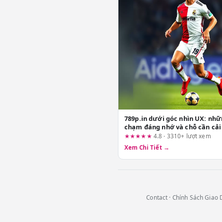
789p.in dưới góc nhìn UX: nh
chạm đáng nhớ và chỗ cần cải
★★★★★
4.8 · 3310+ lượt xem
Xem Chi Tiết →
Contact
·
Chính Sách Giao 