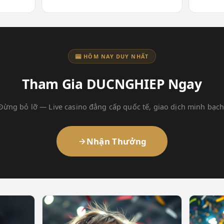
🎰 HÔM NAY DUY NHẤT
Tham Gia DUCNGHIEP Ngay
Đừng bỏ lỡ — Live casino đẳng cấp quốc tế, giao dịch minh bạch
Nhận Thưởng