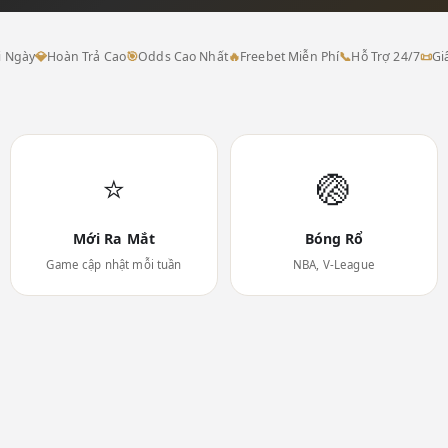
i Ngày
💎
Hoàn Trả Cao
🎯
Odds Cao Nhất
🔥
Freebet Miễn Phí
📞
Hỗ Trợ 24/7
📜
Gi
⭐
🏐
Mới Ra Mắt
Bóng Rổ
Game cập nhật mỗi tuần
NBA, V-League