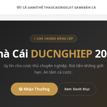
TẤT CẢ GAME
THỂ THAO
CASINO
SLOT GAME
BẮN CÁ
⚡ LIVE CASINO ĐẲNG CẤP
hà Cái
DUCNGHIEP
20
Uy tín cho cược thủ chuyên nghiệp. Rút tiền không giới
hạn. An tâm cá cược.
🎲 Nhận Thưởng
Xem Danh Mục