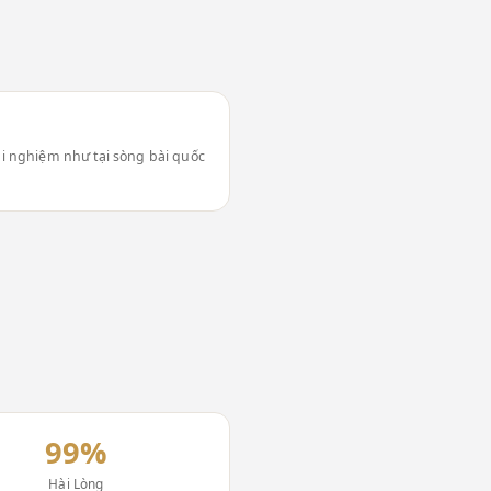
trải nghiệm như tại sòng bài quốc
99%
Hài Lòng