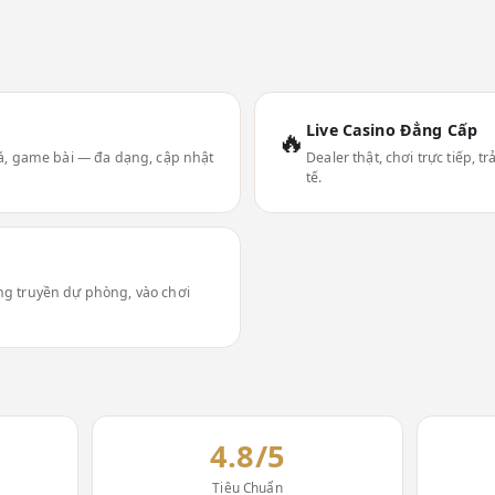
Live Casino Đẳng Cấp
🔥
 cá, game bài — đa dạng, cập nhật
Dealer thật, chơi trực tiếp, 
tế.
ng truyền dự phòng, vào chơi
4.8/5
Tiêu Chuẩn