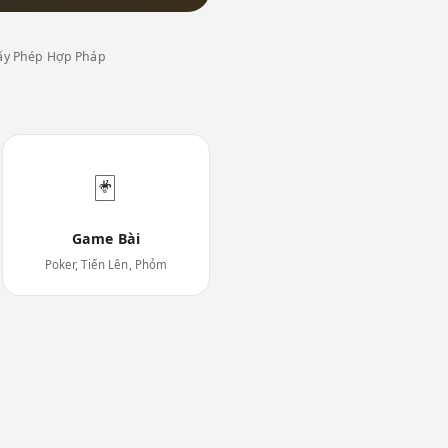
ấy Phép Hợp Pháp
🃏
Game Bài
Poker, Tiến Lên, Phỏm