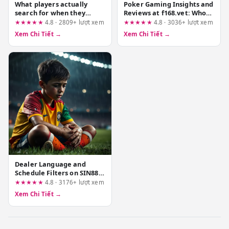
What players actually
Poker Gaming Insights and
search for when they
Reviews at f168.vet: Who
search QH88
Benefits, Who Should Think
★★★★★
4.8 · 2809+ lượt xem
★★★★★
4.8 · 3036+ lượt xem
Twice
Xem Chi Tiết →
Xem Chi Tiết →
Dealer Language and
Schedule Filters on SIN88:
A UX Review of Casino
★★★★★
4.8 · 3176+ lượt xem
Room Selection
Xem Chi Tiết →