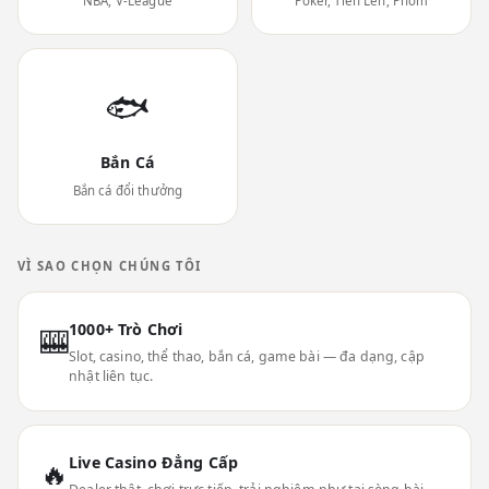
NBA, V-League
Poker, Tiến Lên, Phỏm
🐟
Bắn Cá
Bắn cá đổi thưởng
VÌ SAO CHỌN CHÚNG TÔI
1000+ Trò Chơi
🎰
Slot, casino, thể thao, bắn cá, game bài — đa dạng, cập
nhật liên tục.
Live Casino Đẳng Cấp
🔥